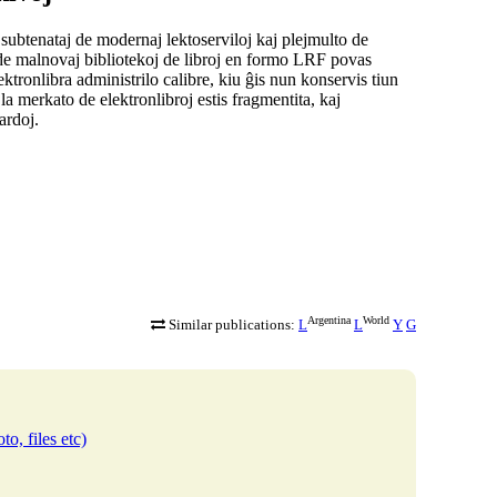
 subtenataj de modernaj lektoserviloj kaj plejmulto de
oj de malnovaj bibliotekoj de libroj en formo LRF povas
ektronlibra administrilo
calibre
, kiu ĝis nun konservis tiun
a merkato de elektronlibroj estis fragmentita, kaj
ardoj.
Argentina
World
Similar publications:
L
L
Y
G
to, files etc)