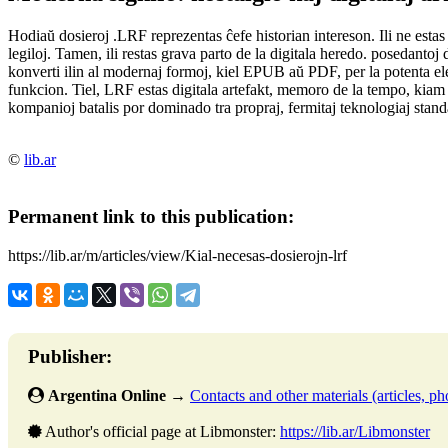
Hodiaŭ dosieroj .LRF reprezentas ĉefe historian intereson. Ili ne estas
legiloj. Tamen, ili restas grava parto de la digitala heredo. posedant
konverti ilin al modernaj formoj, kiel EPUB aŭ PDF, per la potenta el
funkcion. Tiel, LRF estas digitala artefakt, memoro de la tempo, kiam l
kompanioj batalis por dominado tra propraj, fermitaj teknologiaj stand
©
lib.ar
Permanent link to this publication:
https://lib.ar/m/articles/view/Kial-necesas-dosierojn-lrf
Publisher:
Argentina Online
→
Contacts and other materials (articles, pho
Author's official page at Libmonster:
https://lib.ar/Libmonster