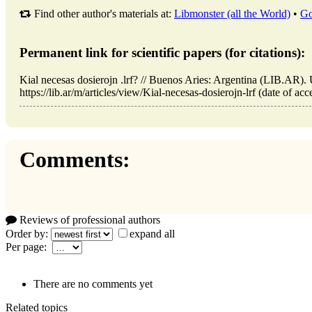
Find other author's materials at:
Libmonster (all the World)
•
Go
Permanent link for scientific papers (for citations):
Kial necesas dosierojn .lrf? // Buenos Aries: Argentina (LIB.AR)
https://lib.ar/m/articles/view/Kial-necesas-dosierojn-lrf (date of ac
Comments:
Reviews of professional authors
Order by:
expand all
Per page:
There are no comments yet
Related topics