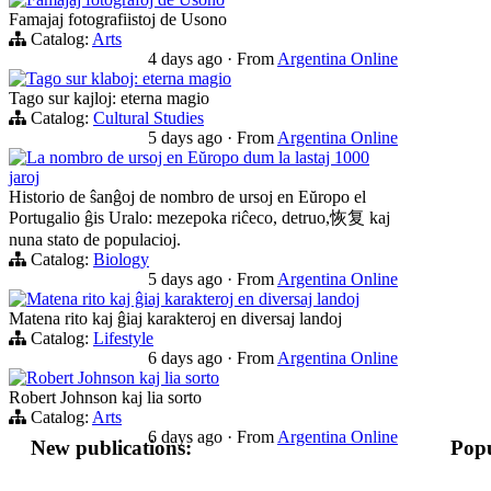
Famajaj fotografiistoj de Usono
Catalog:
Arts
4 days ago
·
From
Argentina Online
Tago sur klaboj: eterna magio
Tago sur kajloj: eterna magio
Catalog:
Cultural Studies
5 days ago
·
From
Argentina Online
La nombro de ursoj en Eŭropo dum la lastaj 1000
jaroj
Historio de ŝanĝoj de nombro de ursoj en Eŭropo el
Portugalio ĝis Uralo: mezepoka riĉeco, detruo,恢复 kaj
nuna stato de populacioj.
Catalog:
Biology
5 days ago
·
From
Argentina Online
Matena rito kaj ĝiaj karakteroj en diversaj landoj
Matena rito kaj ĝiaj karakteroj en diversaj landoj
Catalog:
Lifestyle
6 days ago
·
From
Argentina Online
Robert Johnson kaj lia sorto
Robert Johnson kaj lia sorto
Catalog:
Arts
6 days ago
·
From
Argentina Online
New publications:
Popu