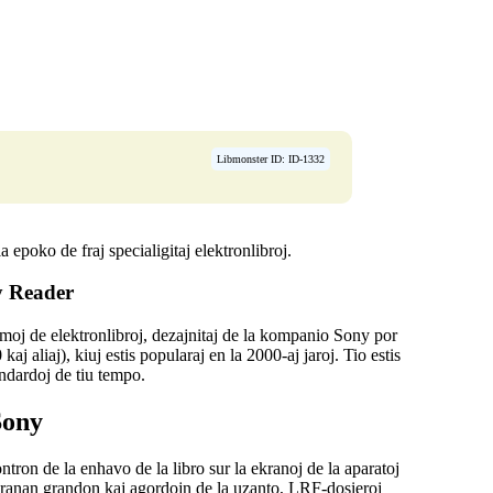
Libmonster ID: ID-1332
a epoko de fraj specialigitaj elektronlibroj.
y Reader
ormoj de elektronlibroj, dezajnitaj de la kompanio
Sony
por
liaj), kiuj estis popularaj en la 2000-aj jaroj. Tio estis
andardoj de tiu tempo.
Sony
ntron de la enhavo de la libro sur la ekranoj de la aparatoj
ekranan grandon kaj agordojn de la uzanto, LRF-dosieroj