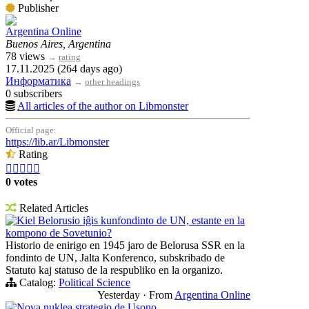
Publisher
Argentina Online
Buenos Aires, Argentina
78 views
→
rating
17.11.2025 (264 days ago)
Информатика
→
other headings
0 subscribers
All articles of the author on Libmonster
Official page:
https://lib.ar/Libmonster
Rating





0 votes
Related Articles
Kiel Belorusio iĝis kunfondinto de UN, estante en la
kompono de Sovetunio?
Historio de enirigo en 1945 jaro de Belorusa SSR en la
fondinto de UN, Jalta Konferenco, subskribado de
Statuto kaj statuso de la respubliko en la organizo.
Catalog:
Political Science
Yesterday
·
From
Argentina Online
Nova nuklea strategio de Usono