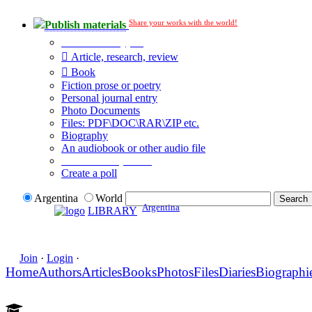
Share your works with the world!
Publish materials
Publication type?
Article, research, review
Book
Fiction prose or poetry
Personal journal entry
Photo Documents
Files: PDF\DOC\RAR\ZIP etc.
Biography
An audiobook or other audio file
Additional options:
Create a poll
Argentina
World
Argentina
LIBRARY
Join
·
Login
·
Home
Authors
Articles
Books
Photos
Files
Diaries
Biographi