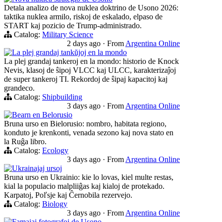
Detala analizo de nova nuklea doktrino de Usono 2026:
taktika nuklea armilo, riskoj de eskalado, elpaso de
START kaj pozicio de Trump-administrado.
Catalog:
Military Science
2 days ago
·
From
Argentina Online
La plej grandaj tankŭjoj en la mondo
La plej grandaj tankeroj en la mondo: historio de Knock
Nevis, klasoj de ŝipoj VLCC kaj ULCC, karakterizaĵoj
de super tankeroj TI. Rekordoj de ŝipaj kapacitoj kaj
grandeco.
Catalog:
Shipbuilding
3 days ago
·
From
Argentina Online
Bearn en Belorusio
Bruna urso en Bielorusio: nombro, habitata regiono,
konduto je krenkonti, venada sezono kaj nova stato en
la Ruĝa libro.
Catalog:
Ecology
3 days ago
·
From
Argentina Online
Ukrainajaj ursoj
Bruna urso en Ukrainio: kie lo lovas, kiel multe restas,
kial la populacio malpliiĝas kaj kialoj de protekado.
Karpatoj, Poľsje kaj Ĉernobila rezervejo.
Catalog:
Biology
3 days ago
·
From
Argentina Online
Famajaj fotografoj de Usono