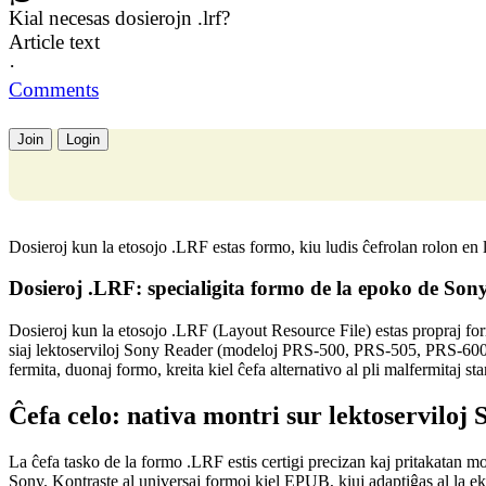
Kial necesas dosierojn .lrf?
Article text
·
Comments
Join
Login
Dosieroj kun la etosojo
.LRF
estas formo, kiu ludis ĉefrolan rolon en l
Dosieroj .LRF: specialigita formo de la epoko de Son
Dosieroj kun la etosojo
.LRF
(
L
ayout
R
esource
F
ile) estas propraj f
siaj lektoserviloj
Sony Reader
(modeloj PRS-500, PRS-505, PRS-600 kaj a
fermita, duonaj formo, kreita kiel ĉefa alternativo al pli malfermitaj st
Ĉefa celo: nativa montri sur lektoserviloj 
La ĉefa tasko de la formo .LRF estis certigi precizan kaj pritakatan mo
Sony. Kontraste al universaj formoj kiel EPUB, kiuj adaptiĝas al la 