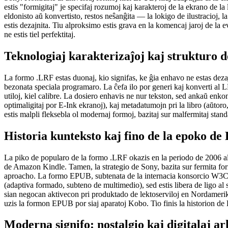
estis "formigitaj" je specifaj rozumoj kaj karakteroj de la ekrano de la 
eldonisto aŭ konvertisto, restos neŝanĝita — la lokigo de ilustracioj, la 
estis dezajnita. Tiu alproksimo estis grava en la komencaj jaroj de la 
ne estis tiel perfektitaj.
Teknologiaj karakterizaĵoj kaj strukturo d
La formo .LRF estas duonaj, kio signifas, ke ĝia enhavo ne estas dezaj
bezonata speciala programaro. La ĉefa ilo por generi kaj konverti al 
utiloj, kiel
calibre
. La dosiero enhavis ne nur tekston, sed ankaŭ enkonst
optimaligitaj por E-Ink ekranoj), kaj metadatumojn pri la libro (aŭtoro,
estis malpli fleksebla ol modernaj formoj, bazitaj sur malfermitaj st
Historia kunteksto kaj fino de la epoko d
La piko de popularo de la formo .LRF okazis en la periodo de 2006 al
de Amazon Kindle. Tamen, la strategio de Sony, bazita sur fermita for
aproacho. La formo
EPUB
, subtenata de la internacia konsorcio W3C,
(adaptiva formado, subteno de multimedio), sed estis libera de ligo al
sian negocan aktivecon pri produktado de lektoserviloj en Nordameri
uzis la formon EPUB por siaj aparatoj Kobo. Tio finis la historion de
Moderna signifo: nostalgio kaj digitalaj ar