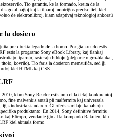
lektoservilo. Tio garantis, ke la formado, kreita de la
disigo al paĝoj kaj la tiparoj montriĝos precise tiel, kiel
evoluo de elektronlibroj, kiam adaptivaj teknologioj ankoraŭ
e la dosiero
nita por direkta legado de la homo. Por ĝia kreado estis
LRF estis la programo
Sony eBook Library
, kaj flankaj
ruitajn tiparojn, rasterajn bildojn (plejparte nigro-blankaj,
 titolo, kovrilo). Tio faris la dosieron memsufiĉa, sed ĝi
andardoj kiel HTML kaj CSS.
e LRF
 2010, kiam Sony Reader estis unu el la ĉefaj konkurantoj
mo, fine malvenkis antaŭ pli malfermita kaj universala
 iĝis industria standardo. Ĝi oferis similajn kapablojn
 specifika produktanto. En 2014, Sony definitive fermitis
ko kaj Eŭropo, vendante ĝin al la kompanio Rakuten, kiu
 LRF kiel aktuala formo.
kivoj