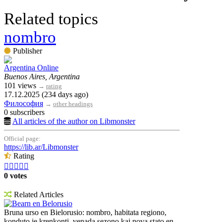
Related topics
nombro
Publisher
Argentina Online
Buenos Aires, Argentina
101 views
→
rating
17.12.2025 (234 days ago)
Философия
→
other headings
0 subscribers
All articles of the author on Libmonster
Official page:
https://lib.ar/Libmonster
Rating





0 votes
Related Articles
Bearn en Belorusio
Bruna urso en Bielorusio: nombro, habitata regiono,
konduto je krenkonti, venada sezono kaj nova stato en