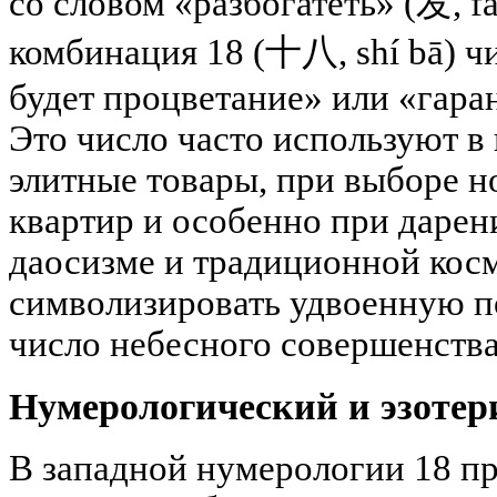
со словом «разбогатеть» (发, f
комбинация 18 (十八, shí bā) ч
будет процветание» или «гара
Это число часто используют в
элитные товары, при выборе н
квартир и особенно при дарен
даосизме и традиционной кос
символизировать удвоенную по
число небесного совершенства
Нумерологический и эзотер
В западной нумерологии 18 пр