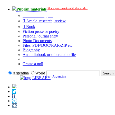
Share your works with the world!
Publish materials
Publication type?
Article, research, review
Book
Fiction prose or poetry
Personal journal entry
Photo Documents
Files: PDF\DOC\RAR\ZIP etc.
Biography
An audiobook or other audio file
Additional options:
Create a poll
Argentina
World
Argentina
LIBRARY