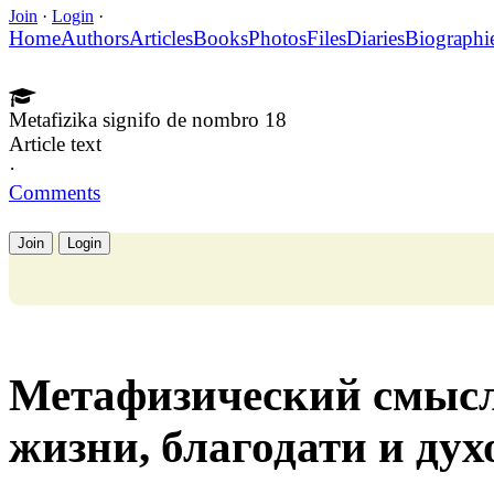
Join
·
Login
·
Home
Authors
Articles
Books
Photos
Files
Diaries
Biographi
Metafizika signifo de nombro 18
Article text
·
Comments
Join
Login
Метафизический смысл
жизни, благодати и ду