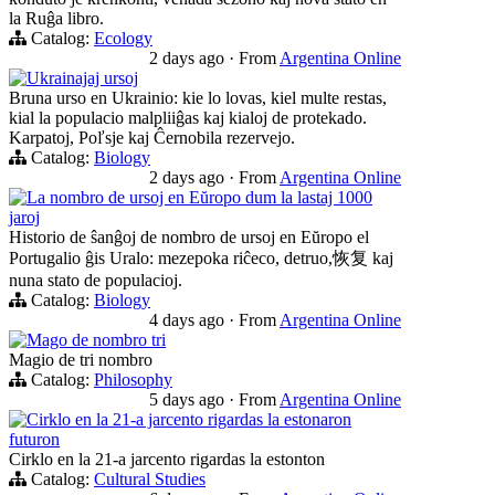
la Ruĝa libro.
Catalog:
Ecology
2 days ago
·
From
Argentina Online
Ukrainajaj ursoj
Bruna urso en Ukrainio: kie lo lovas, kiel multe restas,
kial la populacio malpliiĝas kaj kialoj de protekado.
Karpatoj, Poľsje kaj Ĉernobila rezervejo.
Catalog:
Biology
2 days ago
·
From
Argentina Online
La nombro de ursoj en Eŭropo dum la lastaj 1000
jaroj
Historio de ŝanĝoj de nombro de ursoj en Eŭropo el
Portugalio ĝis Uralo: mezepoka riĉeco, detruo,恢复 kaj
nuna stato de populacioj.
Catalog:
Biology
4 days ago
·
From
Argentina Online
Mago de nombro tri
Magio de tri nombro
Catalog:
Philosophy
5 days ago
·
From
Argentina Online
Cirklo en la 21-a jarcento rigardas la estonaron
futuron
Cirklo en la 21-a jarcento rigardas la estonton
Catalog:
Cultural Studies