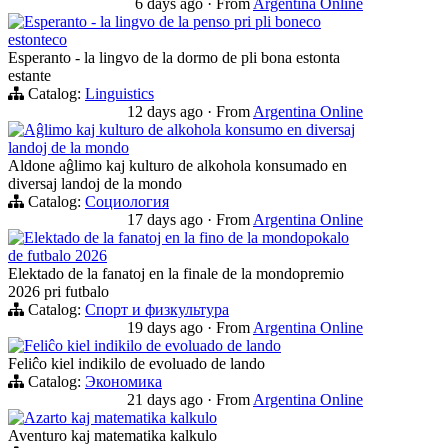
6 days ago
·
From
Argentina Online
Esperanto - la lingvo de la penso pri pli boneco
estonteco
Esperanto - la lingvo de la dormo de pli bona estonta
estante
Catalog:
Linguistics
12 days ago
·
From
Argentina Online
Aĝlimo kaj kulturo de alkohola konsumo en diversaj
landoj de la mondo
Aldone aĝlimo kaj kulturo de alkohola konsumado en
diversaj landoj de la mondo
Catalog:
Социология
17 days ago
·
From
Argentina Online
Elektado de la fanatoj en la fino de la mondopokalo
de futbalo 2026
Elektado de la fanatoj en la finale de la mondopremio
2026 pri futbalo
Catalog:
Спорт и физкультура
19 days ago
·
From
Argentina Online
Feliĉo kiel indikilo de evoluado de lando
Feliĉo kiel indikilo de evoluado de lando
Catalog:
Экономика
21 days ago
·
From
Argentina Online
Azarto kaj matematika kalkulo
Aventuro kaj matematika kalkulo