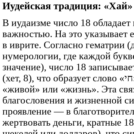
Иудейская традиция: «Хай»
В иудаизме число 18 обладает
важностью. На это указывает 
в иврите. Согласно гематрии (
нумерологии, где каждой букв
значение), число 18 записывается буквами
(хет, 8), что образует слово «חי» («хай»), означающее
«живой» или «жизнь». Эта связ
благословения и жизненной си
проявление — в благотворител
жертвовать деньги, кратные 18
шекелей или долларов), что с