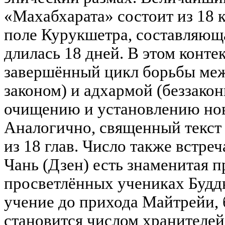
«Махабхарата» состоит из 18 кн
поле Курукшетра, составляющ
длилась 18 дней. В этом конте
завершённый цикл борьбы меж
законом) и адхармой (беззако
очищению и установлению нов
Аналогично, священный текст 
из 18 глав. Число также встре
Чань (Дзен) есть знаменитая п
просветлённых учениках Будд
учение до прихода Майтрейи, 
становится числом хранителей