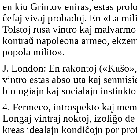
en kiu Grintov eniras, estas prol
ĉefaj vivaj probadoj. En «La mili
Tolstoj rusa vintro kaj malvarmo
kontraŭ napoleona armeo, ekzem
popola milito».
J. London: En rakontoj («Kuŝo»
vintro estas absoluta kaj senmisi
biologiajn kaj socialajn instinkt
4. Fermeco, introspekto kaj mem
Longaj vintraj noktoj, izoliĝo 
kreas idealajn kondiĉojn por pro