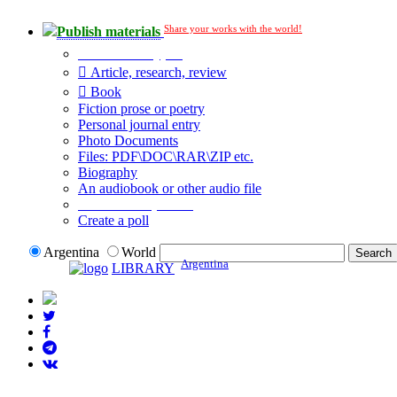
Share your works with the world!
Publish materials
Publication type?
Article, research, review
Book
Fiction prose or poetry
Personal journal entry
Photo Documents
Files: PDF\DOC\RAR\ZIP etc.
Biography
An audiobook or other audio file
Additional options:
Create a poll
Argentina
World
Argentina
LIBRARY