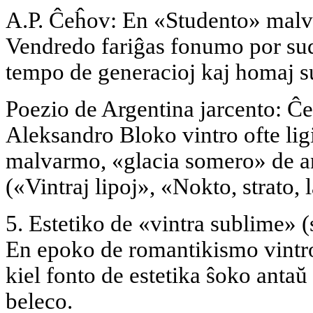
A.P. Ĉeĥov: En «Studento» mal
Vendredo fariĝas fonumo por suda
tempo de generacioj kaj homaj su
Poezio de Argentina jarcento: Ĉ
Aleksandro Bloko vintro ofte ligi
malvarmo, «glacia somero» de an
(«Vintraj lipoj», «Nokto, strato
5. Estetiko de «vintra sublime» (
En epoko de romantikismo vintr
kiel fonto de estetika ŝoko antaŭ
beleco.