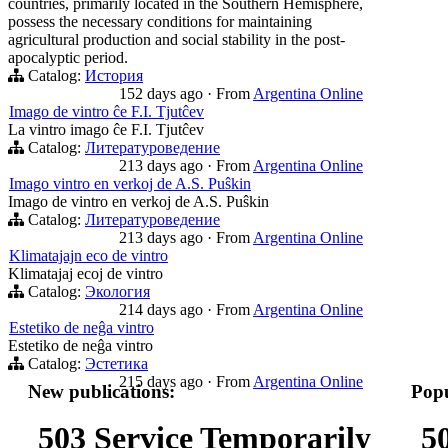
countries, primarily located in the Southern Hemisphere,
possess the necessary conditions for maintaining
agricultural production and social stability in the post-
apocalyptic period.
Catalog:
История
152 days ago
·
From
Argentina Online
Imago de vintro ĉe F.I. Tjutĉev
La vintro imago ĉe F.I. Tjutĉev
Catalog:
Литературоведение
213 days ago
·
From
Argentina Online
Imago vintro en verkoj de A.S. Puŝkin
Imago de vintro en verkoj de A.S. Puŝkin
Catalog:
Литературоведение
213 days ago
·
From
Argentina Online
Klimatajajn eco de vintro
Klimatajaj ecoj de vintro
Catalog:
Экология
214 days ago
·
From
Argentina Online
Estetiko de neĝa vintro
Estetiko de neĝa vintro
Catalog:
Эстетика
215 days ago
·
From
Argentina Online
New publications:
Popu
503 Service Temporarily
5