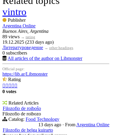
Related topics
vintro
Publisher
Argentina Online
Buenos Aires, Argentina
89 views
→
rating
19.12.2025 (233 days ago)
Литературоведение
→
other headings
0 subscribers
All articles of the author on Libmonster
Official page:
https://lib.ar/Libmonster
Rating





0 votes
Related Articles
Filozofio de roiboŝo
Filozofio de roibozo
Catalog:
Food Technology
13 days ago
·
From
Argentina Online
Filozofio de belga kuirarto