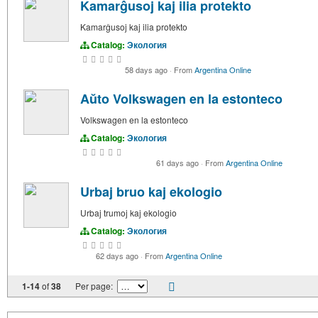
Kamarĝusoj kaj ilia protekto
Kamarĝusoj kaj ilia protekto
Catalog:
Экология
58 days ago
·
From
Argentina Online
Aŭto Volkswagen en la estonteco
Volkswagen en la estonteco
Catalog:
Экология
61 days ago
·
From
Argentina Online
Urbaj bruo kaj ekologio
Urbaj trumoj kaj ekologio
Catalog:
Экология
62 days ago
·
From
Argentina Online
1-14
of
38
Per page: