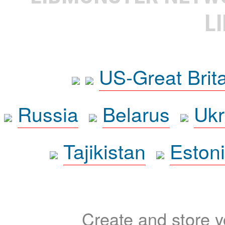
L
US-Great Brit
Russia
Belarus
Ukr
Tajikistan
Eston
Create and store yo