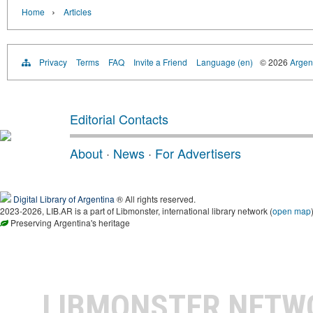
›
Home
Articles
Privacy
Terms
FAQ
Invite a Friend
Language (en)
© 2026
Argent
Editorial Contacts
About
·
News
·
For Advertisers
Digital Library of Argentina
® All rights reserved.
2023-2026, LIB.AR is a part of Libmonster, international library network (
open map
Preserving Argentina's heritage
LIBMONSTER NET