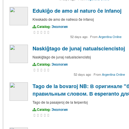
Edukiĝo de amo al naturo ĉe infanoj
Kreskado de amo de natreco ĉe infanoj
Catalog:
Экология
52 days ago
·
From
Argentina Online
Naskiĝtago de junaj natualsciencistoj
Naskiĝtago de junaj natualsciencistoj
Catalog:
Экология
52 days ago
·
From
Argentina Online
Tago de la bovaroj NB: В оригинале "
правильным словом. В esperanto для 
Tago de la pasajeroj de la terpentoj
Catalog:
Экология