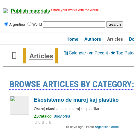
Share your works with the world!
Publish materials
Argentina
World
Home
Authors
Articles
B
Calendar
·
Recent
·
Top Rate
Articles
BROWSE ARTICLES BY CATEGORY
Ekosistemo de maroj kaj plastiko
Okazoj ekosistemo de maroj kaj plastiko
Catalog:
Экология
15 days ago
·
From
Argentina Online