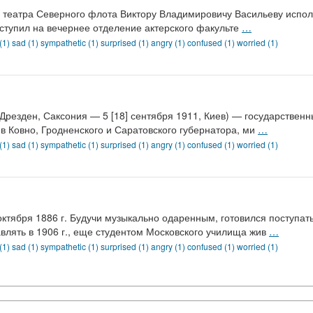
 театра Северного флота Виктору Владимировичу Васильеву исполни
поступил на вечернее отделение актерского факульте
…
 (1)
sad (1)
sympathetic (1)
surprised (1)
angry (1)
confused (1)
worried (1)
 Дрезден, Саксония — 5 [18] сентября 1911, Киев) — государствен
в Ковно, Гродненского и Саратовского губернатора, ми
…
 (1)
sad (1)
sympathetic (1)
surprised (1)
angry (1)
confused (1)
worried (1)
октября 1886 г. Будучи музыкально одаренным, готовился поступат
влять в 1906 г., еще студентом Московского училища жив
…
 (1)
sad (1)
sympathetic (1)
surprised (1)
angry (1)
confused (1)
worried (1)