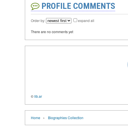
PROFILE COMMENTS
Order by:
expand all
There are no comments yet
©
lib.ar
›
Home
Biographies Collection