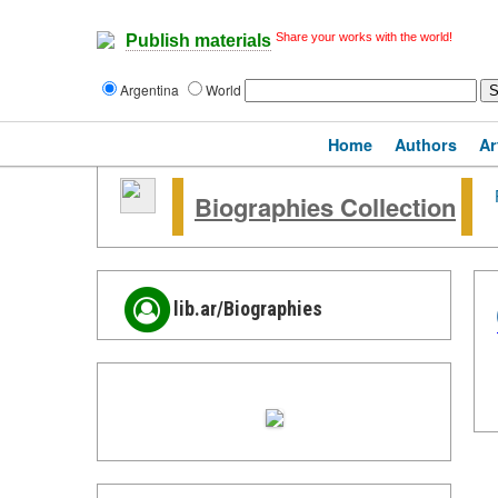
Share your works with the world!
Publish materials
Argentina
World
Home
Authors
Ar
Biographies Collection
lib.ar/Biographies