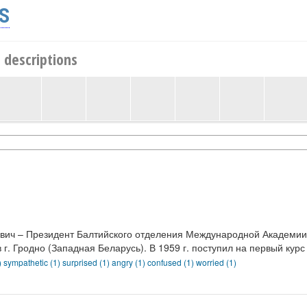
S
 descriptions
ович – Президент Балтийского отделения Международной Академи
 г. Гродно (Западная Беларусь). В 1959 г. поступил на первый кур
)
sympathetic (1)
surprised (1)
angry (1)
confused (1)
worried (1)