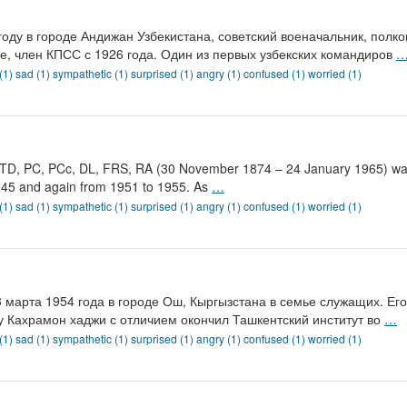
у в городе Андижан Узбекистана, советский военачальник, полко
е, член КПСС с 1926 года. Один из первых узбекских командиров
 (1)
sad (1)
sympathetic (1)
surprised (1)
angry (1)
confused (1)
worried (1)
 TD, PC, PCc, DL, FRS, RA (30 November 1874 – 24 January 1965) was a
945 and again from 1951 to 1955. As
…
 (1)
sad (1)
sympathetic (1)
surprised (1)
angry (1)
confused (1)
worried (1)
арта 1954 года в городе Ош, Кыргызстана в семье служащих. Ег
у Кахрамон хаджи с отличием окончил Ташкентский институт во
…
 (1)
sad (1)
sympathetic (1)
surprised (1)
angry (1)
confused (1)
worried (1)