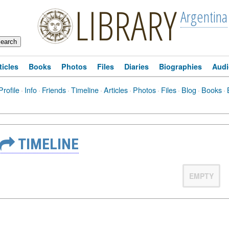
LIBRARY
Argentina
ticles
Books
Photos
Files
Diaries
Biographies
Audi
Profile
·
Info
·
Friends
·
Timeline
·
Articles
·
Photos
·
Files
·
Blog
·
Books
·
TIMELINE
EMPTY