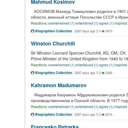
Mahmud Kosimov
КОСИМОВ Махмуд Тожикулович родился в 1901 год
области, военный атташе Посольства СССР в Иран
Reactions:
overwhelmed (1)
entertained (1)
agree (1)
inspired
Biographies Collection
·
3287 days ago
0
3673
Winston Churchill
Sir Winston Leonard Spencer-Churchill, KG, OM, CH,
Prime Minister of the United Kingdom from 1940 to 1
Reactions:
overwhelmed (1)
entertained (1)
agree (1)
inspired
Biographies Collection
·
3287 days ago
0
2426
Kahramon Madumarov
Мадумаров Кахрамон Абдурахмонович родился 3 м
производственником в Ошской области. В 1977 год
Reactions:
overwhelmed (1)
entertained (1)
agree (1)
inspired
Biographies Collection
·
3287 days ago
0
2274
Francesko Petrarka