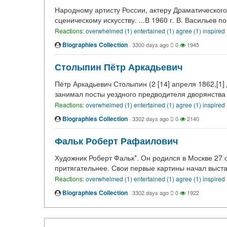
Народному артисту России, актеру Драматического
сценическому искусству. ...В 1960 г. В. Васильев 
Reactions:
overwhelmed (1)
entertained (1)
agree (1)
inspired
Biographies Collection
·
3300 days ago
0
1945
Столыпин Пётр Аркадьевич
Пётр Аркадьевич Столыпин (2 [14] апреля 1862,[1]
занимал посты уездного предводителя дворянства 
Reactions:
overwhelmed (1)
entertained (1)
agree (1)
inspired
Biographies Collection
·
3302 days ago
0
2140
Фальк Роберт Рафаилович
Художник Роберт Фальк*. Он родился в Москве 27 
притягательнее. Свои первые картины начал выста
Reactions:
overwhelmed (1)
entertained (1)
agree (1)
inspired
Biographies Collection
·
3302 days ago
0
1922