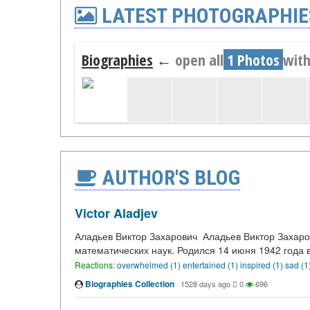
LATEST PHOTOGRAPHIE
Biographies
←
open all
1 Photos
with
AUTHOR'S BLOG
Victor Aladjev
Аладьев Виктор Захарович Аладьев Виктор Захар
математических наук. Родился 14 июня 1942 года в
Reactions:
overwhelmed (1)
entertained (1)
inspired (1)
sad (1
Biographies Collection
·
1528 days ago
0
696