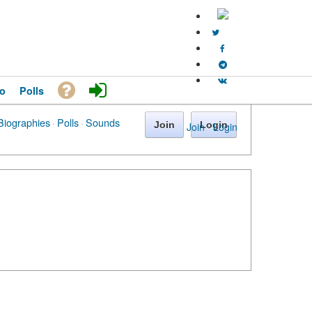
o
Polls
Biographies
·
Polls
·
Sounds
Join
Login
Join
·
Login