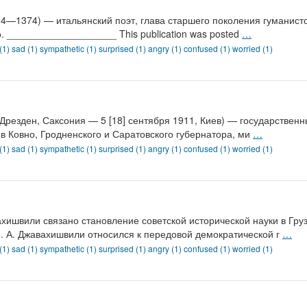
304—1374) — итальянский поэт, глава старшего поколения гуманист
 ____________________ This publication was posted
…
 (1)
sad (1)
sympathetic (1)
surprised (1)
angry (1)
confused (1)
worried (1)
 Дрезден, Саксония — 5 [18] сентября 1911, Киев) — государствен
в Ковно, Гродненского и Саратовского губернатора, ми
…
 (1)
sad (1)
sympathetic (1)
surprised (1)
angry (1)
confused (1)
worried (1)
ишвили связано становление советской исторической науки в Гру
. А. Джавахишвили относился к передовой демократической г
…
 (1)
sad (1)
sympathetic (1)
surprised (1)
angry (1)
confused (1)
worried (1)