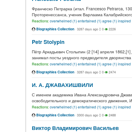
Франческо Петрарка (итал. Francesco Petrarca, 1
Проторенессанса, ученик Варлаама Калабрийского.
Reactions:
overwhelmed (1)
entertained (1)
agree (1)
inspired
Biographies Collection
·
3287 days ago
0
2226
Petr Stolypin
Пётр Аркадьевич Столыпин (2 [14] апреля 1862,[1]
занимал посты уездного предводителя дворянства 
Reactions:
overwhelmed (1)
entertained (1)
agree (1)
inspired
Biographies Collection
·
3287 days ago
0
2474
И. А. ДЖАВАХИШВИЛИ
С именем академика Ивана Александровича Джавах
освободительного и демократического движения, И
Reactions:
overwhelmed (1)
entertained (1)
agree (1)
inspired
Biographies Collection
·
3300 days ago
0
2488
Виктор Владимирович Васильев