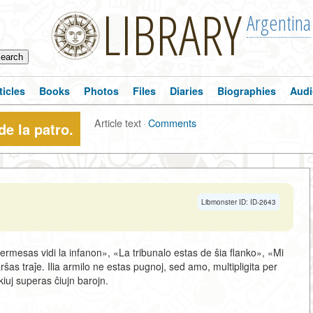
LIBRARY
Argentina
ticles
Books
Photos
Files
Diaries
Biographies
Audi
Article text
·
Comments
de la patro.
Libmonster ID: ID-2643
permesas vidi la infanon», «La tribunalo estas de ŝia flanko», «Mi
ŝas traĵe. Ilia armilo ne estas pugnoj, sed amo, multipligita per
 kiuj superas ĉiujn barojn.