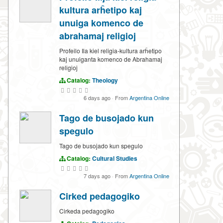
kultura arĥetipo kaj
unuiga komenco de
abrahamaj religioj
Profeilo Ila kiel religia-kultura arĥetipo
kaj unuiganta komenco de Abrahamaj
religioj
Catalog:
Theology
6 days ago
·
From
Argentina Online
Tago de busojado kun
spegulo
Tago de busojado kun spegulo
Catalog:
Cultural Studies
7 days ago
·
From
Argentina Online
Cirked pedagogiko
Cirkeda pedagogiko