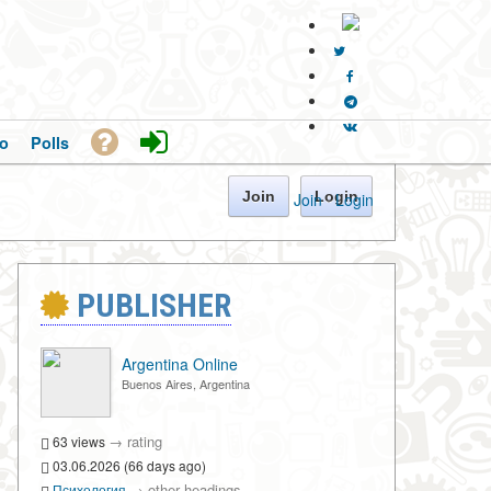
o
Polls
Join
Login
Join
·
Login
PUBLISHER
Argentina Online
Buenos Aires, Argentina
→
rating
63 views
03.06.2026 (66 days ago)
→
other headings
Психология