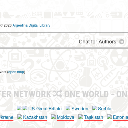
.
© 2026
Argentina Digital Library
Chat for Authors:
work (
open map
)
TER NETWORK
ONE WORLD - ON
US-Great Britain
Sweden
Serbia
kraine
Kazakhstan
Moldova
Tajikistan
Estoni