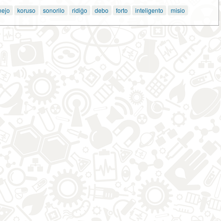
nejo
koruso
sonorilo
ridiĝo
debo
forto
inteligento
misio