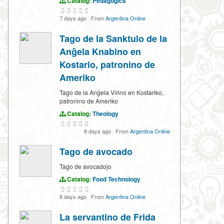
Catalog:
Pedagogics
7 days ago
·
From
Argentina Online
Tago de la Sanktulo de la
Anĝela Knabino en
Kostario, patronino de
Ameriko
Tago de la Anĝela Virino en Kostariko,
patronino de Ameriko
Catalog:
Theology
8 days ago
·
From
Argentina Online
Tago de avocado
Tago de avocadojo
Catalog:
Food Technology
8 days ago
·
From
Argentina Online
La servantino de Frida