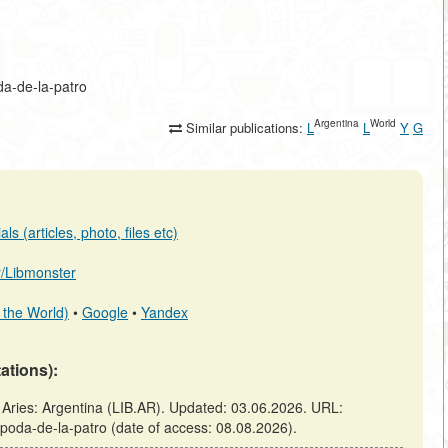
oda-de-la-patro
Argentina
World
Similar publications:
L
L
Y
G
s (articles, photo, files etc)
ar/Libmonster
 the World)
•
Google
•
Yandex
tations):
s Aries: Argentina (LIB.AR). Updated: 03.06.2026. URL:
klopoda-de-la-patro (date of access: 08.08.2026).