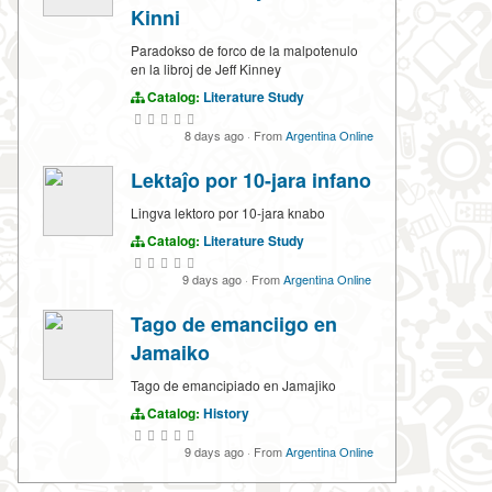
Kinni
Paradokso de forco de la malpotenulo
en la libroj de Jeff Kinney
Catalog:
Literature Study
8 days ago
·
From
Argentina Online
Lektaĵo por 10-jara infano
Lingva lektoro por 10-jara knabo
Catalog:
Literature Study
9 days ago
·
From
Argentina Online
Tago de emanciigo en
Jamaiko
Tago de emancipiado en Jamajiko
Catalog:
History
9 days ago
·
From
Argentina Online