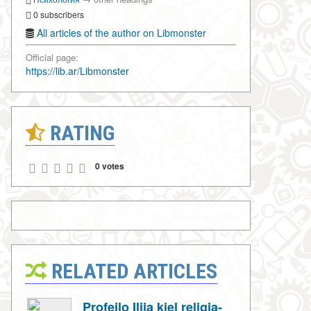
0 subscribers
All articles of the author on Libmonster
Official page:
https://lib.ar/Libmonster
RATING
0 votes
RELATED ARTICLES
Profeilo Ilija kiel religia-