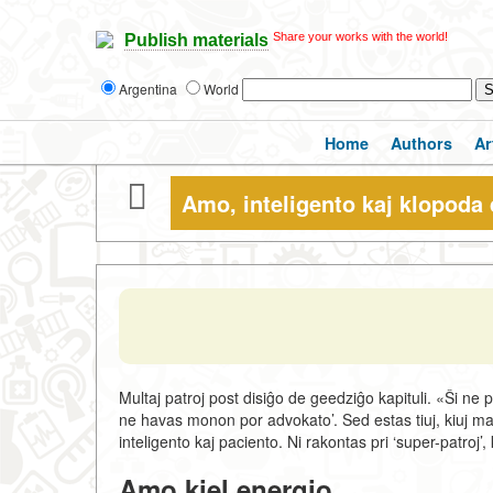
Share your works with the world!
Publish materials
Argentina
World
Home
Authors
Ar
Amo, inteligento kaj klopoda 
Multaj patroj post disiĝo de geedziĝo kapituli. «Ŝi ne 
ne havas monon por advokato’. Sed estas tiuj, kiuj mar
inteligento kaj paciento. Ni rakontas pri ‘super-patroj’,
Amo kiel energio