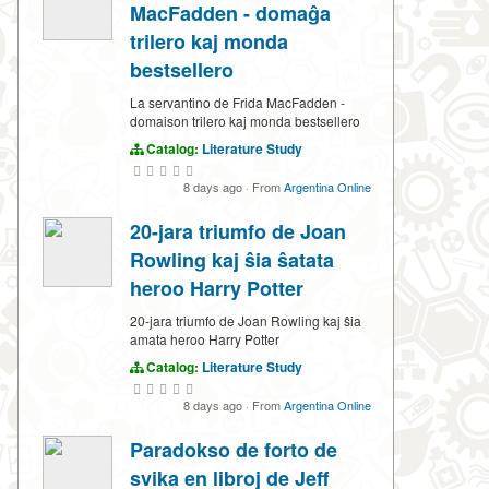
MacFadden - domaĝa
trilero kaj monda
bestsellero
La servantino de Frida MacFadden -
domaison trilero kaj monda bestsellero
Catalog:
Literature Study
8 days ago
·
From
Argentina Online
20-jara triumfo de Joan
Rowling kaj ŝia ŝatata
heroo Harry Potter
20-jara triumfo de Joan Rowling kaj ŝia
amata heroo Harry Potter
Catalog:
Literature Study
8 days ago
·
From
Argentina Online
Paradokso de forto de
svika en libroj de Jeff