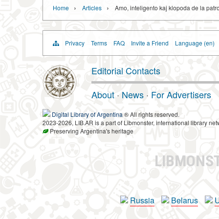
›
›
Home
Articles
Amo, inteligento kaj klopoda de la patro
Privacy
Terms
FAQ
Invite a Friend
Language (en)
Editorial Contacts
About
·
News
·
For Advertisers
Digital Library of Argentina
® All rights reserved.
2023-2026, LIB.AR is a part of Libmonster, international library net
Preserving Argentina's heritage
LIBMONS
Russia
Belarus
U