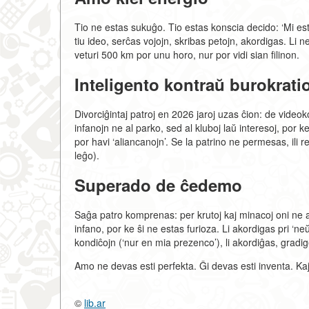
Tio ne estas sukuĝo. Tio estas konscia decido: ‘Mi esto
tiu ideo, serĉas vojojn, skribas petojn, akordigas. Li
veturi 500 km por unu horo, nur por vidi sian filinon.
Inteligento kontraŭ burokrati
Divorciĝintaj patroj en 2026 jaroj uzas ĉion: de videoko
infanojn ne al parko, sed al kluboj laŭ interesoj, por ke
por havi ‘aliancanojn’. Se la patrino ne permesas, ili 
leĝo).
Superado de ĉedemo
Saĝa patro komprenas: per krutoj kaj minacoj oni ne at
infano, por ke ŝi ne estas furioza. Li akordigas pri ‘neŭ
kondiĉojn (‘nur en mia prezenco’), li akordiĝas, gradi
Amo ne devas esti perfekta. Ĝi devas esti inventa. Kaj
©
lib.ar