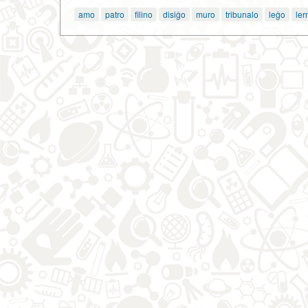
amo
patro
filino
disiĝo
muro
tribunalo
leĝo
ler