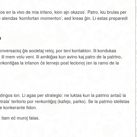
s en la vivo de mia infano, kion ajn okazos’. Patro, kiu brulas per
 ne atendas ‘komfortan momenton’, sed kreas ĝin. Li estas preparedi
o
nversacioj ĝis societaj retoj, por teni kontakton. Ili kondukas
 ili mem volu veni. Ili amikiĝas kun avino kaj patro de la patrino,
renkontiĝas la infanon ĉe lernejo post lecionoj (en la ramo de la
ingos ion. Li agas per strategio: ne luktas kun la patrino antaŭ la
trala’ teritorio por renkontiĝoj (kafejo, parko). Se la patrino stelistas
ge konkerante fidon.
 tiam eĉ muroj falas.