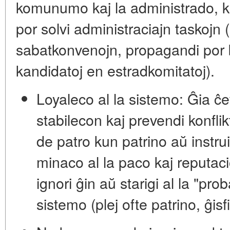
komunumo kaj la administrado
, 
por solvi administraciajn taskojn
(
sabatkonvenojn, propagandi por b
kandidatoj en estradkomitatoj).
Loyaleco al la sistemo:
Ĝia ĉe
stabilecon kaj prevendi konflikt
de patro kun patrino aŭ instru
minaco al la paco kaj reputaci
ignori ĝin aŭ starigi al la "pr
sistemo (plej ofte patrino, ĝis