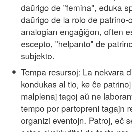
daŭrigo de "femina", eduka sp
daŭrigo de la rolo de patrino-o
analogian engaĝiĝon, often es
escepto, "helpanto" de patrin
subjekto.
Tempa resursoj:
La nekvara di
kondukas al tio, ke ĉe patrinoj
malplenaj tagoj aŭ ne laborant
tempo por partopreni tagajn r
organizi eventojn. Patroj, eĉ s