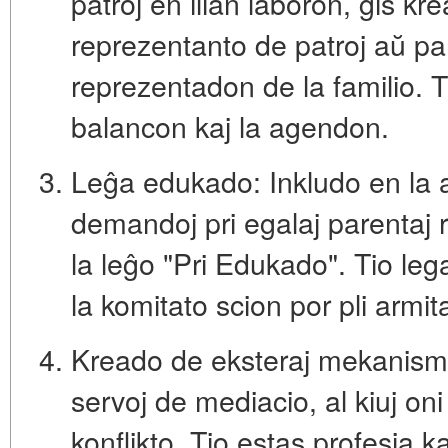
patroj en ilian laboron, ĝis k
reprezentanto de patroj
aŭ
pa
reprezentadon de la familio
. 
balancon kaj la agendon.
Leĝa edukado:
Inkludo en la 
demandoj pri egalaj parentaj r
la leĝo "Pri Edukado". Tio leg
la komitato scion por pli armit
Kreado de eksteraj mekanism
servoj de mediacio
, al kiuj o
konflikto. Tio estas profesia k