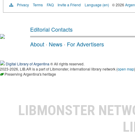
Privacy
Terms
FAQ
Invite a Friend
Language (en)
© 2026
Argent
Editorial Contacts
About
·
News
·
For Advertisers
Digital Library of Argentina
® All rights reserved.
2023-2026, LIB.AR is a part of Libmonster, international library network (
open map
Preserving Argentina's heritage
LIBMONSTER NET
L