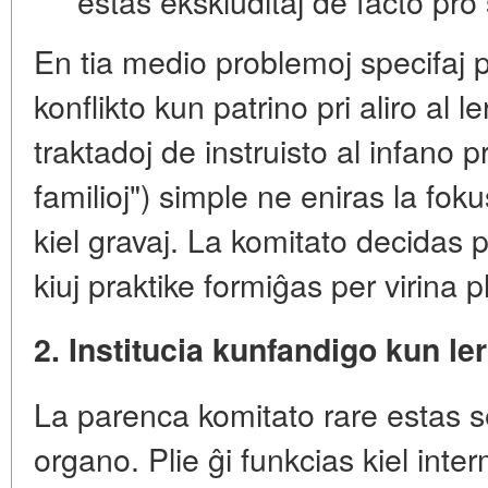
estas ekskluditaj
de facto
pro 
En tia medio problemoj specifaj 
konflikto kun patrino pri aliro al 
traktadoj de instruisto al infano 
familioj") simple
ne eniras la fok
kiel gravaj
. La komitato decidas p
kiuj praktike formiĝas per virina p
2. Institucia kunfandigo kun le
La parenca komitato rare estas
organo. Plie ĝi funkcias kiel
inter