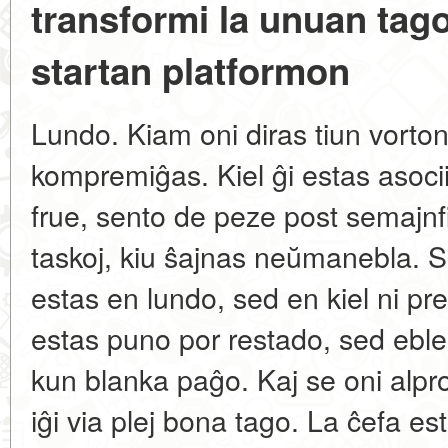
transformi la unuan tag
startan platformon
Lundo. Kiam oni diras tiun vorton,
kompremiĝas. Kiel ĝi estas asocii
frue, sento de peze post semajnfi
taskoj, kiu ŝajnas neŭmanebla. S
estas en lundo, sed en kiel ni p
estas puno por restado, sed ebl
kun blanka paĝo. Kaj se oni alpro
iĝi via plej bona tago. La ĉefa esta