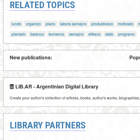
RELATED TOPICS
lundo
organizo
plano
labora semajno
produktiveco
motivado
planado
balanco
komenco
semajno
efikeco
stato
programo
New publications:
Popu
LIB.AR - Argentinian Digital Library
Create your author's collection of articles, books, author's works, biographies
LIBRARY PARTNERS