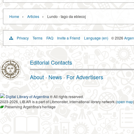
›
›
Home
Articles
Lundo - tago da eblecoj
Privacy
Terms
FAQ
Invite a Friend
Language (en)
© 2026
Argent
Editorial Contacts
About
·
News
·
For Advertisers
Digital Library of Argentina
® All rights reserved.
2023-2026, LIB.AR is a part of Libmonster, international library network (
open map
Preserving Argentina's heritage