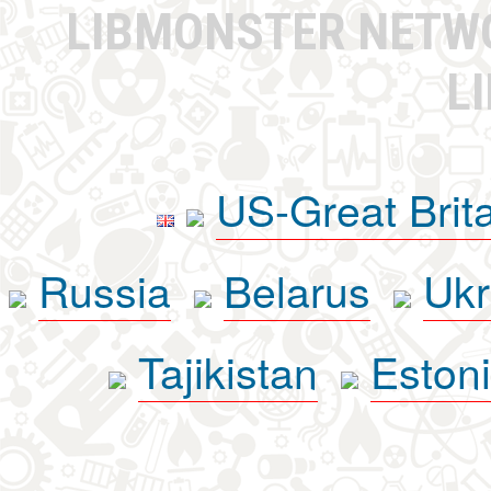
LIBMONSTER NET
L
US-Great Brit
Russia
Belarus
Ukr
Tajikistan
Eston