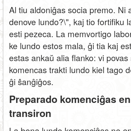
Al tiu aldoniĝas socia premo. Ni a
denove lundo?\", kaj tio fortifiku
esti pezeca. La memvortigo labor
ke lundo estos mala, ĝi tia kaj e
estas ankaŭ alia flanko: vi povas
komencas trakti lundo kiel tago d
ĝi ŝanĝiĝos.
Preparado komenciĝas en d
transiron
La bona lundo komenciĝas ne en