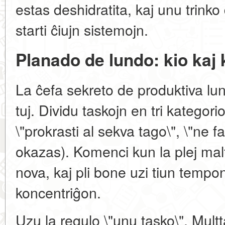
estas deshidratita, kaj unu trin
starti ĉiujn sistemojn.
Planado de lundo: kio kaj 
La ĉefa sekreto de produktiva lun
tuj. Dividu taskojn en tri kategorio
\"prokrasti al sekva tago\", \"ne fa
okazas). Komenci kun la plej malf
nova, kaj pli bone uzi tiun tempo
koncentriĝon.
Uzu la regulo \"unu tasko\". Mult