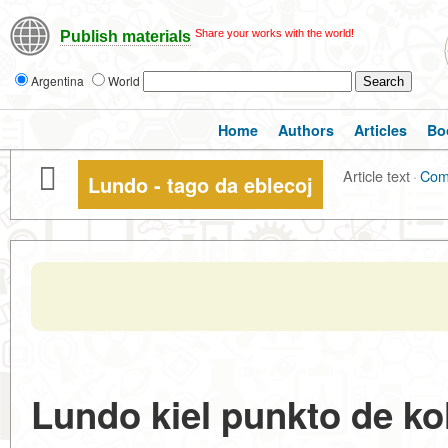
Share your works with the world!
Publish materials
Argentina
World
Home
Authors
Articles
Bo
Article text
·
Com
Lundo - tago da eblecoj
Lundo kiel punkto de kol