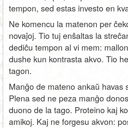
tempon, sed estas investo en kval
Ne komencu la matenon per ĉeko
novaĵoj. Tio tuj enŝaltas la stre
dediĉu tempon al vi mem: mallon
dushe kun kontrasta akvo. Tio hel
tagon.
Manĝo de mateno ankaŭ havas sig
Plena sed ne peza manĝo donos 
duono de la tago. Proteino kaj ko
amikoj. Kaj ne forgesu akvon: po