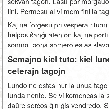
sekvan tagon. Lasu por morgaŭon 
fini. Permesu al vi mem fini la ta
Kaj ne forgesu pri vespera rituon.
helpos ŝanĝi atenton kaj ne porti
somno. bona somero estas klavo
Semajno kiel tuto: kiel lu
ceterajn tagojn
Lundo ne estas nur la unua tago 
fundamento. Se vi komencas la s
daŭre serĉos ĝin ĝis vendredo. 