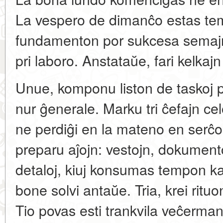
La vespero de dimanĉo estas tem
fundamenton por sukcesa semajno
pri laboro. Anstataŭe, fari kelkaj
Unue, komponu liston de taskoj p
nur ĝenerale. Marku tri ĉefajn cel
ne perdiĝi en la mateno en serĉo 
preparu aĵojn: vestojn, dokumen
detaloj, kiuj konsumas tempon ka
bone solvi antaŭe. Tria, krei ritu
Tio povas esti trankvila veĉerma