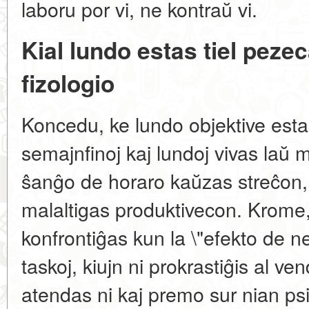
laboru por vi, ne kontraŭ vi.
Kial lundo estas tiel pezec
fizologio
Koncedu, ke lundo objektive estas
semajnfinoj kaj lundoj vivas laŭ 
ŝanĝo de horaro kaŭzas streĉon, k
malaltigas produktivecon. Krome,
konfrontiĝas kun la \"efekto de ne
taskoj, kiujn ni prokrastiĝis al ve
atendas ni kaj premo sur nian ps