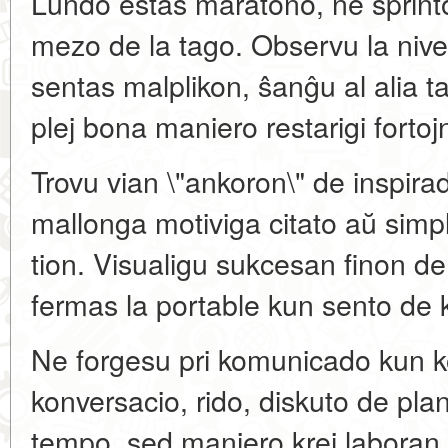
Lundo estas maratono, ne sprinto
mezo de la tago. Observu la nivel
sentas malplikon, ŝanĝu al alia ta
plej bona maniero restarigi fortoj
Trovu vian \"ankoron\" de inspira
mallonga motiviga citato aŭ simp
tion. Visualigu sukcesan finon de 
fermas la portable kun sento de k
Ne forgesu pri komunicado kun ko
konversacio, rido, diskuto de plan
tempo, sed maniero krei laboran