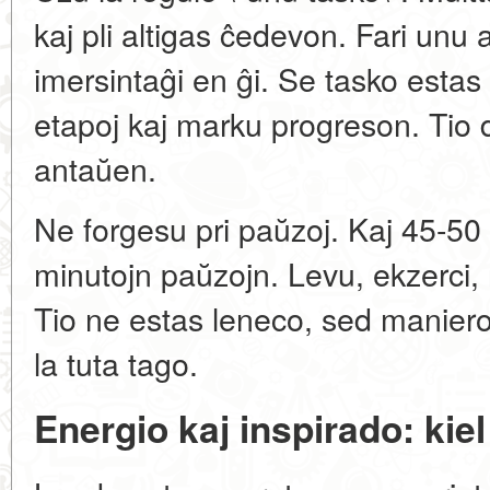
kaj pli altigas ĉedevon. Fari unu
imersintaĝi en ĝi. Se tasko estas
etapoj kaj marku progreson. Tio
antaŭen.
Ne forgesu pri paŭzoj. Kaj 45-50 
minutojn paŭzojn. Levu, ekzerci, r
Tio ne estas leneco, sed maniero
la tuta tago.
Energio kaj inspirado: kiel