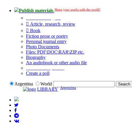
Share your works with the world!
Publish materials
Publication type?
Article, research, review
Book
Fiction prose or poetry
Personal journal entry
Photo Documents
Files: PDF\DOC\RAR\ZIP etc.
Biography
An audiobook or other audio file
Additional options:
Create a poll
Argentina
World
Argentina
LIBRARY