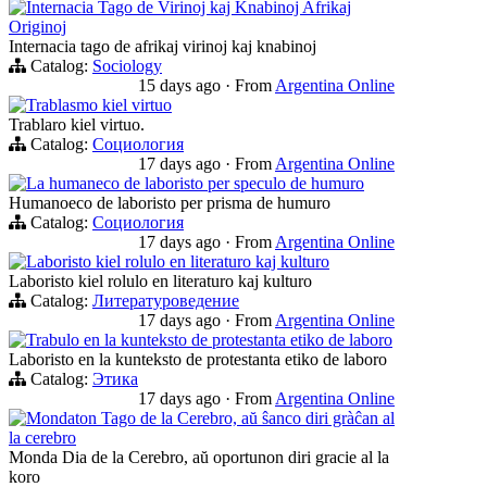
Internacia Tago de Virinoj kaj Knabinoj Afrikaj
Originoj
Internacia tago de afrikaj virinoj kaj knabinoj
Catalog:
Sociology
15 days ago
·
From
Argentina Online
Trablasmo kiel virtuo
Trablaro kiel virtuo.
Catalog:
Социология
17 days ago
·
From
Argentina Online
La humaneco de laboristo per speculo de humuro
Humanoeco de laboristo per prisma de humuro
Catalog:
Социология
17 days ago
·
From
Argentina Online
Laboristo kiel rolulo en literaturo kaj kulturo
Laboristo kiel rolulo en literaturo kaj kulturo
Catalog:
Литературоведение
17 days ago
·
From
Argentina Online
Trabulo en la kunteksto de protestanta etiko de laboro
Laboristo en la kunteksto de protestanta etiko de laboro
Catalog:
Этика
17 days ago
·
From
Argentina Online
Mondaton Tago de la Cerebro, aŭ ŝanco diri gràĉan al
la cerebro
Monda Dia de la Cerebro, aŭ oportunon diri gracie al la
koro