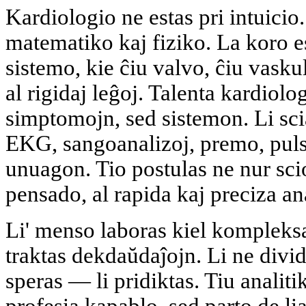
Kardiologio ne estas pri intuicio.
matematiko kaj fiziko. La koro 
sistemo, kie ĉiu valvo, ĉiu vask
al rigidaj leĝoj. Talenta kardiolo
simptomojn, sed sistemon. Li sc
EKG, sangoanalizoj, premo, puls,
unuagon. Tio postulas ne nur sci
pensado, al rapida kaj preciza an
Li' menso laboras kiel kompleks
traktas dekdaŭdaĵojn. Li ne divid
speras — li pridiktas. Tiu analiti