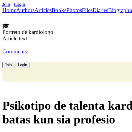
Join
·
Login
·
Home
Authors
Articles
Books
Photos
Files
Diaries
Biographi
Portreto de kardiologo
Article text
·
Comments
Join
Login
Psikotipo de talenta kar
batas kun sia profesio