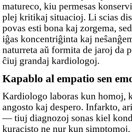
matureco, kiu permesas konservi
plej kritikaj situacioj. Li scias d
povas esti bona kaj zorgema, sed
iĝas koncentriĝinta kaj neŝanĝem
naturreta aŭ formita de jaroj da p
ĉiuj grandaj kardiologoj.
Kapablo al empatio sen emo
Kardiologo laboras kun homoj, ki
angosto kaj despero. Infarkto, a
— tiuj diagnozoj sonas kiel kon
kuracisto ne nur kun simptomoj, 