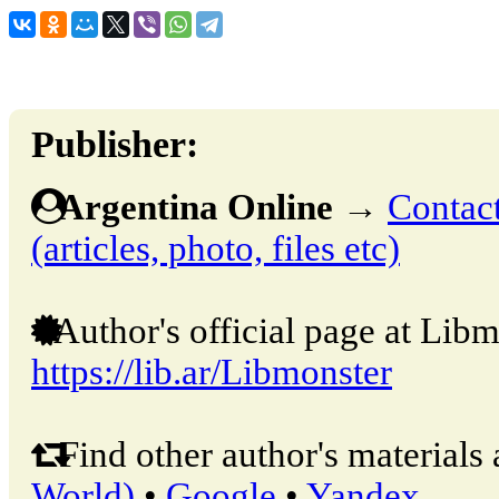
Publisher:
Argentina Online
→
Contact
(articles, photo, files etc)
Author's official page at Libm
https://lib.ar/Libmonster
Find other author's materials 
World)
•
Google
•
Yandex