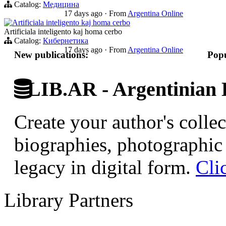
Catalog:
Медицина
17 days ago
·
From
Argentina Online
Artificiala inteligento kaj homa cerbo
Artificiala inteligento kaj homa cerbo
Catalog:
Кибернетика
17 days ago
·
From
Argentina Online
New publications:
Popu
LIB.AR - Argentinian D
Create your author's collec
biographies, photographic 
legacy in digital form.
Cli
Library Partners