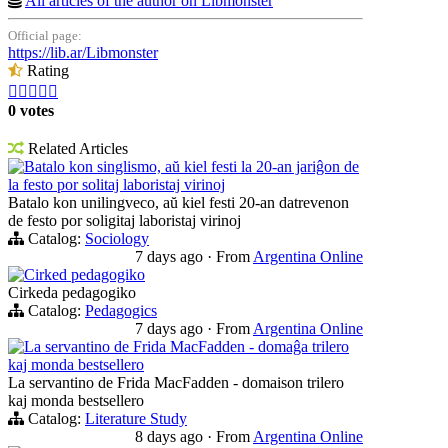
All articles of the author on Libmonster
Official page:
https://lib.ar/Libmonster
Rating





0 votes
Related Articles
Batalo kon singlismo, aŭ kiel festi la 20-an jariĝon de
la festo por solitaj laboristaj virinoj
Batalo kon unilingveco, aŭ kiel festi 20-an datrevenon
de festo por soligitaj laboristaj virinoj
Catalog:
Sociology
7 days ago
·
From
Argentina Online
Cirked pedagogiko
Cirkeda pedagogiko
Catalog:
Pedagogics
7 days ago
·
From
Argentina Online
La servantino de Frida MacFadden - domaĝa trilero
kaj monda bestsellero
La servantino de Frida MacFadden - domaison trilero
kaj monda bestsellero
Catalog:
Literature Study
8 days ago
·
From
Argentina Online