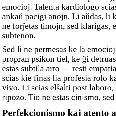
emocioj. Talenta kardiologo scia
ankaŭ pacigi anojn. Li aŭdas, li 
ne forĵetas timojn, sed klarigas,
subtenon.
Sed li ne permesas ke la emocioj 
propran psikon tiel, ke ĝi detrua
estas subtila arto — resti empatia
scias kie finas lia profesia rolo 
vivo. Li scias elŝalti post laboro,
ripozo. Tio ne estas cinismo, sed
Perfekcionismo kaj atento a