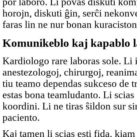
por laboro. Li povas diskuti ko
horojn, diskuti ĝin, serĉi nekonv
faras lin ne nur bonan kuraciston
Komunikeblo kaj kapablo l
Kardiologo rare laboras sole. Li 
anestezologoj, chirurgoj, reanim
tiu teamo dependas sukceso de t
estas bona teamludanto. Li scias 
koordini. Li ne tiras ŝildon sur s
paciento.
Kaj tamen li scias esti fida, kiam