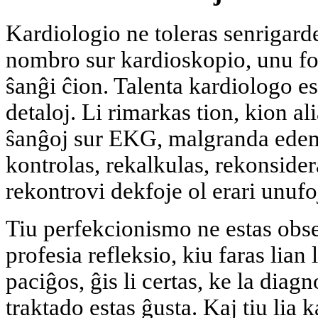
Kardiologio ne toleras senrigar
nombro sur kardioskopio, unu f
ŝanĝi ĉion. Talenta kardiologo es
detaloj. Li rimarkas tion, kion a
ŝanĝoj sur EKG, malgranda edemo
kontrolas, rekalkulas, rekonsider
rekontrovi dekfoje ol erari unufo
Tiu perfekcionismo ne estas obs
profesia refleksio, kiu faras lian
paciĝos, ĝis li certas, ke la diagn
traktado estas ĝusta. Kaj tiu lia 