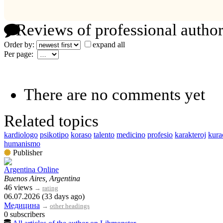
Reviews of professional author
Order by:
expand all
Per page:
There are no comments yet
Related topics
kardiologo
psikotipo
koraso
talento
medicino
profesio
karakteroj
kura
humanismo
Publisher
Argentina Online
Buenos Aires, Argentina
46 views
→
rating
06.07.2026 (33 days ago)
Медицина
→
other headings
0 subscribers