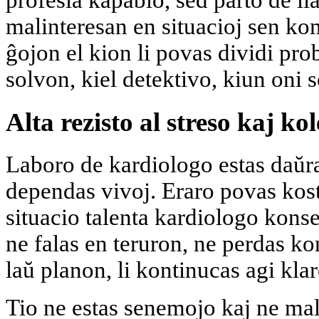
profesia kapablo, sed parto de li
malinteresan en situacioj sen ko
ĝojon el kion li povas dividi pro
solvon, kiel detektivo, kiun oni
Alta rezisto al streso kaj k
Laboro de kardiologo estas daŭra
dependas vivoj. Eraro povas kosti
situacio talenta kardiologo kons
ne falas en teruron, ne perdas ko
laŭ planon, li kontinucas agi klar
Tio ne estas senemojo kaj ne mal