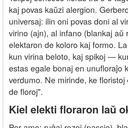
kaj povas kaŭzi alergion. Gerber
universaj: ilin oni povas doni al v
virino (ajn), al infano (blankaj aŭ 
elektaron de koloro kaj formo. L
kun virina beloto, kaj spikoj — ku
estas egale bonaj en unufloraĵo 
verdumo. Ne mirinde, ke floristoj
de floroj".
Kiel elekti floraron laŭ 
Por amo: ruĝaj rozoj (passio), bla