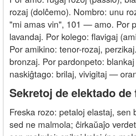
rozaj (dolĉemo). Nombro: unu roz
"mi amas vin", 101 — amo. Por pa
lavandaj. Por kolego: flavigaj (am
Por amikino: tenor-rozaj, perzikaj
bronzaj. Por pardonpeto: blankaj
naskiĝtago: brilaj, vivigitaj — oran
Sekretoj de elektado de 
Freska rozo: petaloj elastaj, se
sed ne malmola; ĉirkaŭaĵo verdeta 