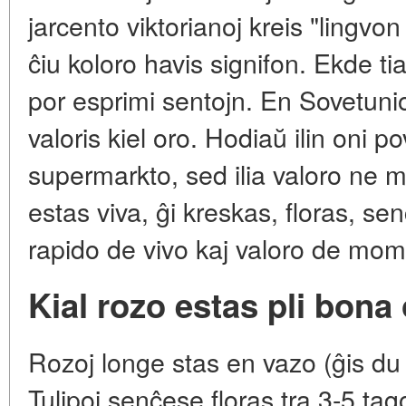
jarcento viktorianoj kreis "lingvon 
ĉiu koloro havis signifon. Ekde t
por esprimi sentojn. En Sovetunio r
valoris kiel oro. Hodiaŭ ilin oni p
supermarkto, sed ilia valoro ne m
estas viva, ĝi kreskas, floras, s
rapido de vivo kaj valoro de mom
Kial rozo estas pli bona o
Rozoj longe stas en vazo (ĝis du
Tulipoj senĉese floras tra 3-5 tago