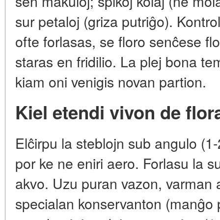
sen makuloj; spikoj kolaj (ne mol
sur petaloj (griza putriĝo). Kontro
ofte forlasas, se floro senĉese fl
staras en fridilio. La plej bona 
kiam oni venigis novan partion.
Kiel etendi vivon de flor
Elĉirpu la steblojn sub angulo (1
por ke ne eniri aero. Forlasu la su
akvo. Uzu puran vazon, varman 
specialan konservanton (manĝo por