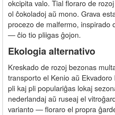
okcipita valo. Tial floraro de rozo
ol ĉokoladoj aŭ mono. Grava est
procezo de malfermo, inspirado 
— ĉio tio pliigas ĝojon.
Ekologia alternativo
Kreskado de rozoj bezonas multa
transporto el Kenio aŭ Ekvadoro 
pli kaj pli populariĝas lokaj sezo
nederlandaj aŭ ruseaj el vitroĝar
varianto — floraro el propra ĝard