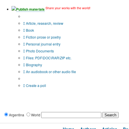
Share your works with the world!
Publish materials
Publication type?
Article, research, review
Book
Fiction prose or poetry
Personal journal entry
Photo Documents
Files: PDF\DOC\RAR\ZIP etc.
Biography
An audiobook or other audio file
Additional options:
Create a poll
Argentina
World