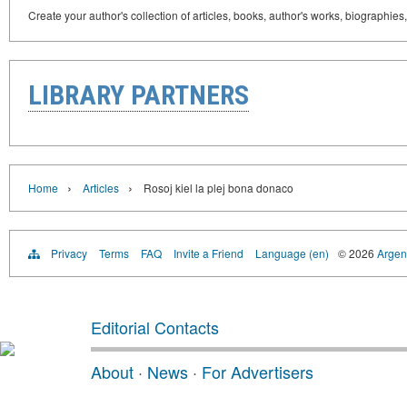
Create your author's collection of articles, books, author's works, biographies
LIBRARY PARTNERS
›
›
Home
Articles
Rosoj kiel la plej bona donaco
Privacy
Terms
FAQ
Invite a Friend
Language (en)
© 2026
Argent
Editorial Contacts
About
·
News
·
For Advertisers