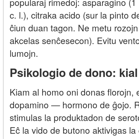
popularaj rimedoj: asparagino (1 pi
c. l.), citraka acido (sur la pinto
ĉiun duan tagon. Ne metu rozojn 
akcelas senĉesecon). Evitu ventof
lumojn.
Psikologio de dono: kial
Kiam al homo oni donas florojn, 
dopamino — hormono de ĝojo. Roz
stimulas la produktadon de serot
Eĉ la vido de butono aktivigas la