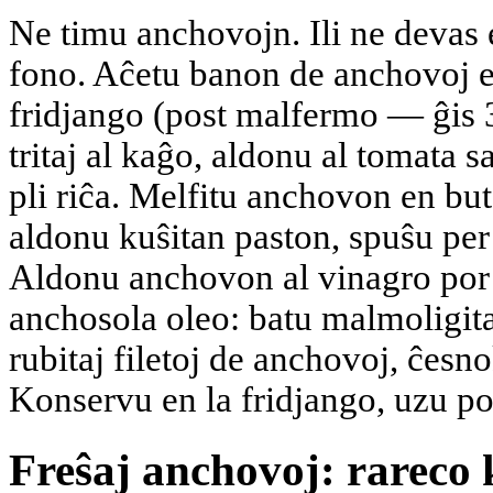
Ne timu anchovojn. Ili ne devas e
fono. Aĉetu banon de anchovoj e
fridjango (post malfermo — ĝis 3
tritaj al kaĝo, aldonu al tomata 
pli riĉa. Melfitu anchovon en bu
aldonu kuŝitan paston, spuŝu pe
Aldonu anchovon al vinagro por v
anchosola oleo: batu malmoligit
rubitaj filetoj de anchovoj, ĉesn
Konservu en la fridjango, uzu por
Freŝaj anchovoj: rareco 