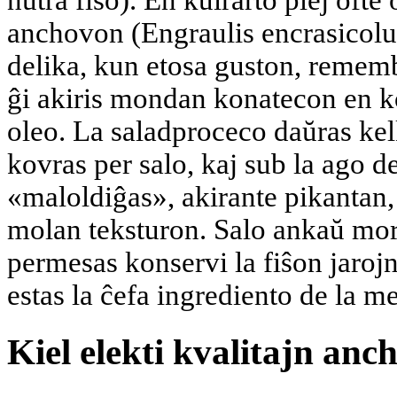
nutra fiŝo). En kuirarto plej oft
anchovon (Engraulis encrasicolu
delika, kun etosa guston, remem
ĝi akiris mondan konatecon en k
oleo. La saladproceco daŭras ke
kovras per salo, kaj sub la ago de
«maloldiĝas», akirante pikantan
molan teksturon. Salo ankaŭ mort
permesas konservi la fiŝon jarojn
estas la ĉefa ingrediento de la m
Kiel elekti kvalitajn anc