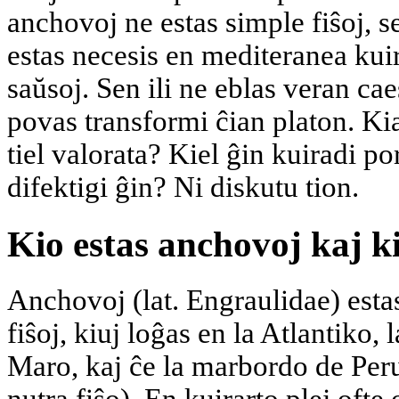
anchovoj ne estas simple fiŝoj, se
estas necesis en mediteranea kuira
saŭsoj. Sen ili ne eblas veran ca
povas transformi ĉian platon. Kia
tiel valorata? Kiel ĝin kuiradi po
difektigi ĝin? Ni diskutu tion.
Kio estas anchovoj kaj kial
Anchovoj (lat. Engraulidae) esta
fiŝoj, kiuj loĝas en la Atlantiko,
Maro, kaj ĉe la marbordo de Per