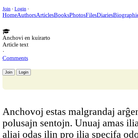
Join
·
Login
·
Home
Authors
Articles
Books
Photos
Files
Diaries
Biographi
Anchovi en kuirarto
Article text
·
Comments
Join
Login
Anchovoj estas malgrandaj arĝent
polusajn sentojn. Unuaj amas ili
aliaj odas ilin pro ilia specifa o