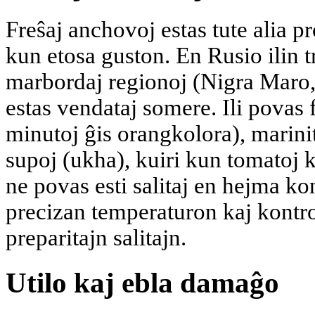
Freŝaj anchovoj estas tute alia pro
kun etosa guston. En Rusio ilin t
marbordaj regionoj (Nigra Maro,
estas vendataj somere. Ili povas f
minutoj ĝis orangkolora), marinit
supoj (ukha), kuiri kun tomatoj 
ne povas esti salitaj en hejma k
precizan temperaturon kaj kontro
preparitajn salitajn.
Utilo kaj ebla damaĝo