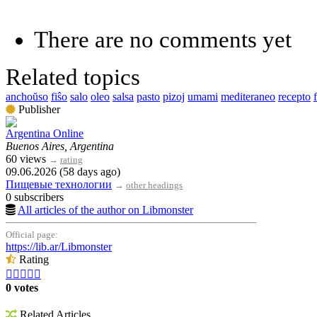
There are no comments yet
Related topics
anchoŭso
fiŝo
salo
oleo
salsa
pasto
pizoj
umami
mediteraneo
recepto
Publisher
Argentina Online
Buenos Aires, Argentina
60 views
→
rating
09.06.2026 (58 days ago)
Пищевые технологии
→
other headings
0 subscribers
All articles of the author on Libmonster
Official page:
https://lib.ar/Libmonster
Rating





0 votes
Related Articles