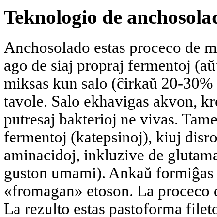
Teknologio de anchosolad
Anchosolado estas proceco de mal
ago de siaj propraj fermentoj (aŭ
miksas kun salo (ĉirkaŭ 20-30% d
tavole. Salo ekhavigas akvon, k
putresaj bakterioj ne vivas. Tame
fermentoj (katepsinoj), kiuj disr
aminacidoj, inkluzive de glutam
guston umami). Ankaŭ formiĝas p
«fromagan» etoson. La proceco d
La rezulto estas pastoforma filet