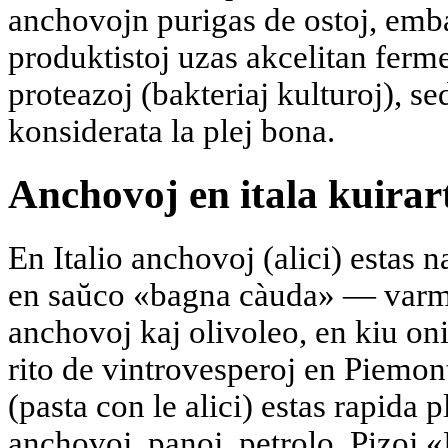
anchovojn purigas de ostoj, emba
produktistoj uzas akcelitan ferm
proteazoj (bakteriaj kulturoj), se
konsiderata la plej bona.
Anchovoj en itala kuirar
En Italio anchovoj (alici) estas na
en saŭco «bagna càuda» — varma
anchovoj kaj olivoleo, en kiu on
rito de vintrovesperoj en Piemon
(pasta con le alici) estas rapida p
anchovoj, panoj, petrolo. Pizoj 