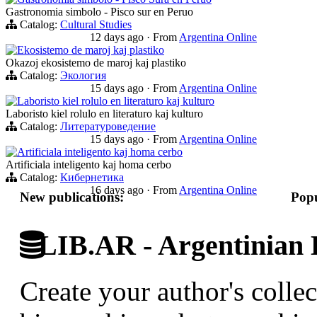
Gastronomia simbolo - Pisco sur en Peruo
Catalog:
Cultural Studies
12 days ago
·
From
Argentina Online
Ekosistemo de maroj kaj plastiko
Okazoj ekosistemo de maroj kaj plastiko
Catalog:
Экология
15 days ago
·
From
Argentina Online
Laboristo kiel rolulo en literaturo kaj kulturo
Laboristo kiel rolulo en literaturo kaj kulturo
Catalog:
Литературоведение
15 days ago
·
From
Argentina Online
Artificiala inteligento kaj homa cerbo
Artificiala inteligento kaj homa cerbo
Catalog:
Кибернетика
16 days ago
·
From
Argentina Online
New publications:
Popu
LIB.AR - Argentinian D
Create your author's collec