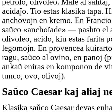
petrolo, olivoleo. Male al salitaj, 
acidaĵo. Tio estas klasika tapa. H
anchovojn en kremo. En Francio 
saŭco «anchoïade» — pashto el 
olivoleo, acido, kiu estas farita
legomojn. En provencea kuirarto
ragu, saŭco al ovino, en panoj (
ankaŭ eniras en komponon de vin
tunco, ovo, olivoj).
Saŭco Caesar kaj aliaj n
Klasika saŭco Caesar devas enha