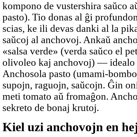
kompono de vustershira saŭco aŭ
pasto). Tio donas al ĝi profundon
scias, ke ili devas danki al la pik
saŭcoj al anchovoj. Ankaŭ ancho
«salsa verde» (verda saŭco el pe
olivoleo kaj anchovoj) — idealo 
Anchosola pasto (umami-bombo) e
supojn, raguojn, saŭcojn. Ĝin on
meti tomato aŭ fromaĝon. Ancho
sekreto de bonaj krutoj.
Kiel uzi anchovojn en he