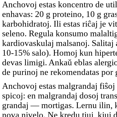
Anchovoj estas koncentro de util
enhavas: 20 g proteino, 10 g gra
karbohidratoj. Ili estas riĉaj je v
seleno. Regula konsumo malaltig
kardiovaskulaj malsanoj. Salitaj a
10-15% salo). Homoj kun hiperte
devas limigi. Ankaŭ eblas alergio
de purinoj ne rekomendatas por 
Anchovoj estas malgrandaj fiŝoj 
spicoj: en malgrandaj dosoj tran
grandaj — mortigas. Lernu ilin, ka
nova nivelo. Ne kredu tiuj, kiuj