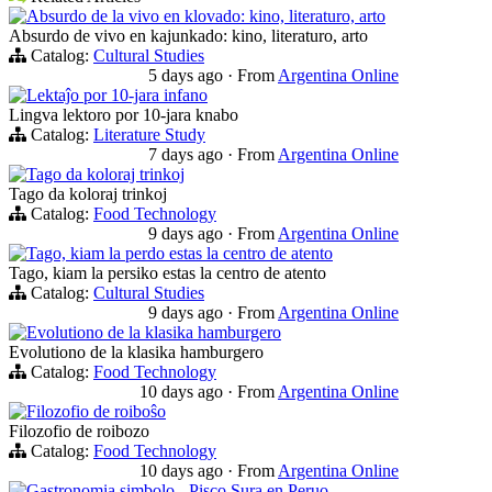
Absurdo de la vivo en klovado: kino, literaturo, arto
Absurdo de vivo en kajunkado: kino, literaturo, arto
Catalog:
Cultural Studies
5 days ago
·
From
Argentina Online
Lektaĵo por 10-jara infano
Lingva lektoro por 10-jara knabo
Catalog:
Literature Study
7 days ago
·
From
Argentina Online
Tago da koloraj trinkoj
Tago da koloraj trinkoj
Catalog:
Food Technology
9 days ago
·
From
Argentina Online
Tago, kiam la perdo estas la centro de atento
Tago, kiam la persiko estas la centro de atento
Catalog:
Cultural Studies
9 days ago
·
From
Argentina Online
Evolutiono de la klasika hamburgero
Evolutiono de la klasika hamburgero
Catalog:
Food Technology
10 days ago
·
From
Argentina Online
Filozofio de roiboŝo
Filozofio de roibozo
Catalog:
Food Technology
10 days ago
·
From
Argentina Online
Gastronomia simbolo - Pisco Sura en Peruo