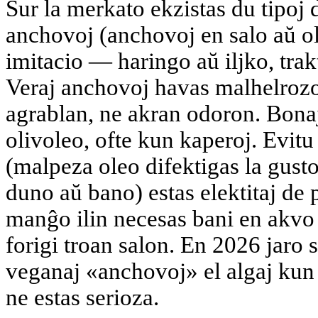
Sur la merkato ekzistas du tipoj
anchovoj (anchovoj en salo aŭ ol
imitacio — haringo aŭ iljko, trak
Veraj anchovoj havas malhelroz
agrablan, ne akran odoron. Bonaj
olivoleo, ofte kun kaperoj. Evit
(malpeza oleo difektigas la gusto
duno aŭ bano) estas elektitaj de p
manĝo ilin necesas bani en akvo 
forigi troan salon. En 2026 jaro 
veganaj «anchovoj» el algaj kun 
ne estas serioza.