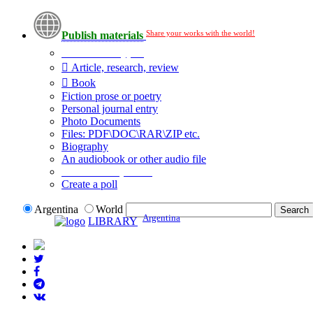
Share your works with the world!
Publish materials
Publication type?
Article, research, review
Book
Fiction prose or poetry
Personal journal entry
Photo Documents
Files: PDF\DOC\RAR\ZIP etc.
Biography
An audiobook or other audio file
Additional options:
Create a poll
Argentina
World
Argentina
LIBRARY