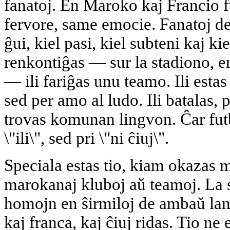
fanatoj. En Maroko kaj Francio 
fervore, same emocie. Fanatoj de
ĝui, kiel pasi, kiel subteni kaj kie
renkontiĝas — sur la stadiono, en
— ili fariĝas unu teamo. Ili estas
sed per amo al ludo. Ili batalas, 
trovas komunan lingvon. Ĉar futb
\"ili\", sed pri \"ni ĉiuj\".
Speciala estas tio, kiam okazas m
marokanaj kluboj aŭ teamoj. La s
homojn en ŝirmiloj de ambaŭ lan
kaj franca, kaj ĉiuj ridas. Tio ne