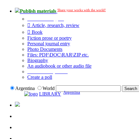
Share your works with the world!
Publish materials
Publication type?
Article, research, review
Book
Fiction prose or poetry
Personal journal entry
Photo Documents
Files: PDF\DOC\RAR\ZIP etc.
Biography
An audiobook or other audio file
Additional options:
Create a poll
Argentina
World
Argentina
LIBRARY