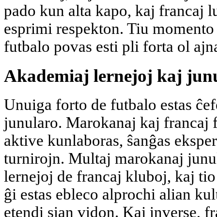
pado kun alta kapo, kaj francaj lu
esprimi respekton. Tiu momento f
futbalo povas esti pli forta ol aj
Akademiaj lernejoj kaj junu
Unuiga forto de futbalo estas ĉef
junularo. Marokanaj kaj francaj 
aktive kunlaboras, ŝanĝas ekspe
turnirojn. Multaj marokanaj jun
lernejoj de francaj kluboj, kaj ti
ĝi estas ebleco alprochi alian kul
etendi sian vidon. Kaj inverse, fra