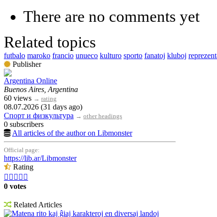
There are no comments yet
Related topics
futbalo
maroko
francio
unueco
kulturo
sporto
fanatoj
kluboj
reprezent
Publisher
Argentina Online
Buenos Aires, Argentina
60 views
→
rating
08.07.2026 (31 days ago)
Спорт и физкультура
→
other headings
0 subscribers
All articles of the author on Libmonster
Official page:
https://lib.ar/Libmonster
Rating





0 votes
Related Articles
Matena rito kaj ĝiaj karakteroj en diversaj landoj