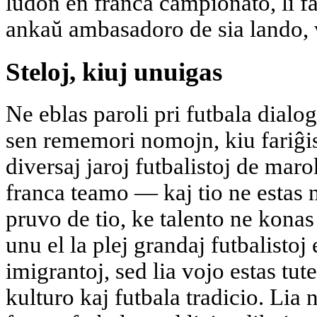
ludon en franca ĉampionato, li fa
ankaŭ ambasadoro de sia lando, v
Steloj, kiuj unuigas
Ne eblas paroli pri futbala dialo
sen rememori nomojn, kiu fariĝi
diversaj jaroj futbalistoj de mar
franca teamo — kaj tio ne estas n
pruvo de tio, ke talento ne konas
unu el la plej grandaj futbalistoj 
imigrantoj, sed lia vojo estas tu
kulturo kaj futbala tradicio. Lia