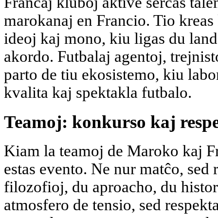
Francaj kluboj aktive serĉas tal
marokanaj en Francio. Tio kreas
ideoj kaj mono, kiu ligas du lando
akordo. Futbalaj agentoj, trejnist
parto de tiu ekosistemo, kiu lab
kvalita kaj spektakla futbalo.
Teamoj: konkurso kaj resp
Kiam la teamoj de Maroko kaj Fr
estas evento. Ne nur matĉo, sed 
filozofioj, du aproacho, du histor
atmosfero de tensio, sed respekta