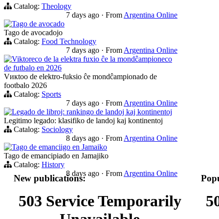
Catalog:
Theology
7 days ago
·
From
Argentina Online
Tago de avocado
Tago de avocadojo
Catalog:
Food Technology
7 days ago
·
From
Argentina Online
Viktoreco de la elektra fuxio ĉe la mondĉampioneco
de futbalo en 2026
Vикtoo de elektro-fuksio ĉe mondĉampionado de
footbalo 2026
Catalog:
Sports
7 days ago
·
From
Argentina Online
Legado de libroj: rankingo de landoj kaj kontinentoj
Legitimo legado: klasifiko de landoj kaj kontinentoj
Catalog:
Sociology
8 days ago
·
From
Argentina Online
Tago de emanciigo en Jamaiko
Tago de emancipiado en Jamajiko
Catalog:
History
8 days ago
·
From
Argentina Online
New publications:
Popu
503 Service Temporarily
5
Unavailable