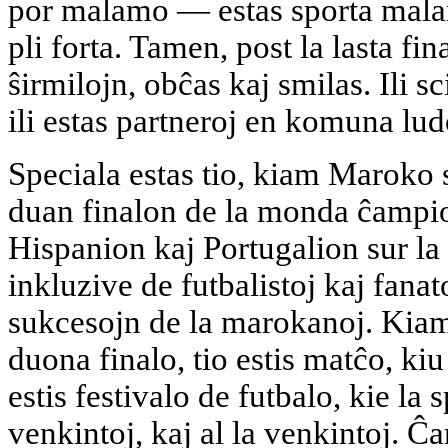
por malamo — estas sporta malam
pli forta. Tamen, post la lasta fin
ŝirmilojn, obĉas kaj smilas. Ili sc
ili estas partneroj en komuna lud
Speciala estas tio, kiam Maroko s
duan finalon de la monda ĉampi
Hispanion kaj Portugalion sur la 
inkluzive de futbalistoj kaj fanat
sukcesojn de la marokanoj. Kiam 
duona finalo, tio estis matĉo, ki
estis festivalo de futbalo, kie la 
venkintoj, kaj al la venkintoj. Ĉa