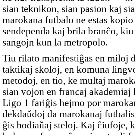
sian teknikon, sian pasion kaj si
marokana futbalo ne estas kopio 
sendependa kaj brila branĉo, ki
sangojn kun la metropolo.
Tiu rilato manifestiĝas en miloj 
taktikaj skoloj, en komuna lingvo 
metodoj, en tio, ke multaj marok
sian vojon en francaj akademiaj l
Ligo 1 fariĝis hejmo por marokan
dekdaŭdoj da marokanaj futbalist
ĝis hodiaŭaj steloj. Kaj ĉiufoje,