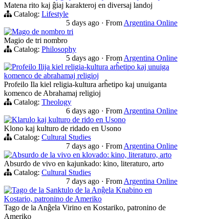
Matena rito kaj ĝiaj karakteroj en diversaj landoj
Catalog:
Lifestyle
5 days ago
·
From
Argentina Online
Mago de nombro tri
Magio de tri nombro
Catalog:
Philosophy
5 days ago
·
From
Argentina Online
Profeilo Ilija kiel religia-kultura arĥetipo kaj unuiga
komenco de abrahamaj religioj
Profeilo Ila kiel religia-kultura arĥetipo kaj unuiganta
komenco de Abrahamaj religioj
Catalog:
Theology
6 days ago
·
From
Argentina Online
Klarulo kaj kulturo de rido en Usono
Klono kaj kulturo de ridado en Usono
Catalog:
Cultural Studies
7 days ago
·
From
Argentina Online
Absurdo de la vivo en klovado: kino, literaturo, arto
Absurdo de vivo en kajunkado: kino, literaturo, arto
Catalog:
Cultural Studies
7 days ago
·
From
Argentina Online
Tago de la Sanktulo de la Anĝela Knabino en
Kostario, patronino de Ameriko
Tago de la Anĝela Virino en Kostariko, patronino de
Ameriko