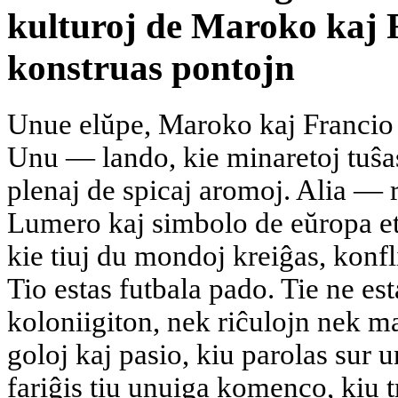
kulturoj de Maroko kaj F
konstruas pontojn
Unue elŭpe, Maroko kaj Francio
Unu — lando, kie minaretoj tuŝas
plenaj de spicaj aromoj. Alia —
Lumero kaj simbolo de eŭropa et
kie tiuj du mondoj kreiĝas, konf
Tio estas futbala pado. Tie ne es
koloniigiton, nek riĉulojn nek ma
goloj kaj pasio, kiu parolas sur 
fariĝis tiu unuiga komenco, kiu 