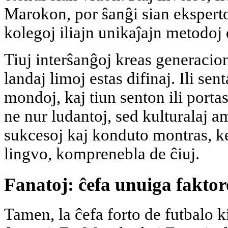
Marokon, por ŝanĝi sian ekspert
kolegoj iliajn unikaĵajn metodoj 
Tiuj interŝanĝoj kreas generacion 
landaj limoj estas difinaj. Ili se
mondoj, kaj tiun senton ili portas 
ne nur ludantoj, sed kulturalaj a
sukcesoj kaj konduto montras, ke
lingvo, komprenebla de ĉiuj.
Fanatoj: ĉefa unuiga faktor
Tamen, la ĉefa forto de futbalo 