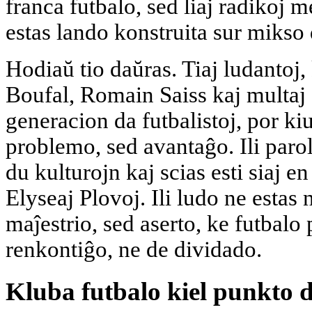
franca futbalo, sed liaj radikoj 
estas lando konstruita sur mikso 
Hodiaŭ tio daŭras. Tiaj ludantoj,
Boufal, Romain Saiss kaj multaj 
generacion da futbalistoj, por ki
problemo, sed avantaĝo. Ili paro
du kulturojn kaj scias esti siaj e
Elyseaj Plovoj. Ili ludo ne estas
maĵestrio, sed aserto, ke futbalo
renkontiĝo, ne de dividado.
Kluba futbalo kiel punkto d