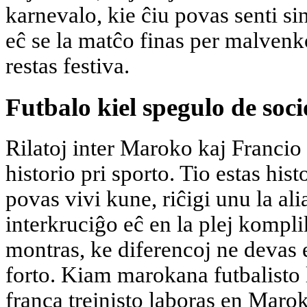
karnevalo, kie ĉiu povas senti sin
eĉ se la matĉo finas per malven
restas festiva.
Futbalo kiel spegulo de soci
Rilatoj inter Maroko kaj Francio 
historio pri sporto. Tio estas histo
povas vivi kune, riĉigi unu la al
interkruciĝo eĉ en la plej kompl
montras, ke diferencoj ne devas e
forto. Kiam marokana futbalisto 
franca trejnisto laboras en Marok