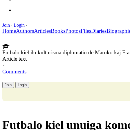
Join
·
Login
·
Home
Authors
Articles
Books
Photos
Files
Diaries
Biographi
Futbalo kiel ilo kulturisma diplomatio de Maroko kaj Fra
Article text
·
Comments
Join
Login
Futbalo kiel unuiga kom