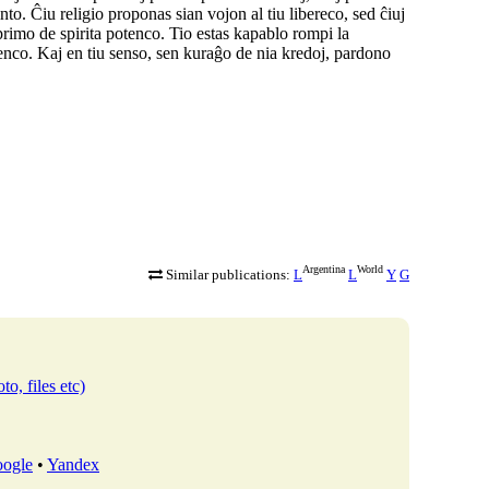
to. Ĉiu religio proponas sian vojon al tiu libereco, sed ĉiuj
primo de spirita potenco. Tio estas kapablo rompi la
menco. Kaj en tiu senso, sen kuraĝo de nia kredoj, pardono
Argentina
World
Similar publications:
L
L
Y
G
to, files etc)
ogle
•
Yandex