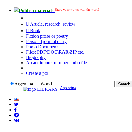
Share your works with the world!
Publish materials
Publication type?
Article, research, review
Book
Fiction prose or poetry
Personal journal entry
Photo Documents
Files: PDF\DOC\RAR\ZIP etc.
Biography
An audiobook or other audio file
Additional options:
Create a poll
Argentina
World
Argentina
LIBRARY