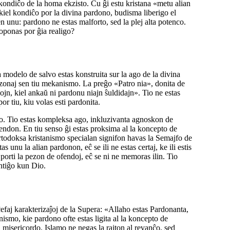
l kondiĉo de la homa ekzisto. Ĉu ĝi estu kristana «metu alian
iel kondiĉo por la divina pardono, budisma liberigo el
 unu: pardono ne estas malforto, sed la plej alta potenco.
roponas por ĝia realigo?
odelo de salvo estas konstruita sur la ago de la divina
bezonaj sen tiu mekanismo. La preĝo «Patro nia», donita de
n, kiel ankaŭ ni pardonu niajn ŝuldidajn». Tio ne estas
r tiu, kiu volas esti pardonita.
o. Tio estas kompleksa ago, inkluzivanta agnoskon de
ofendon. En tiu senso ĝi estas proksima al la koncepto de
todoksa kristanismo specialan signifon havas la Semajfo de
nu la alian pardonon, eĉ se ili ne estas certaj, ke ili estis
e porti la pezon de ofendoj, eĉ se ni ne memoras ilin. Tio
ntiĝo kun Dio.
efaj karakterizaĵoj de la Supera: «Allaho estas Pardonanta,
smo, kie pardono ofte estas ligita al la koncepto de
j misericordo. Islamo ne negas la rajton al revanĉo, sed