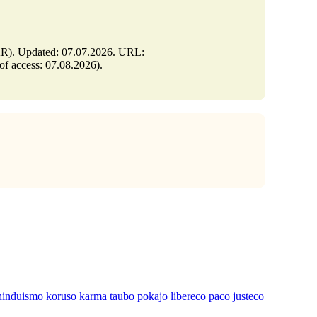
.AR). Updated: 07.07.2026. URL:
 of access: 07.08.2026).
hinduismo
koruso
karma
taubo
pokajo
libereco
paco
justeco