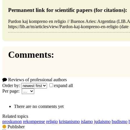
Permanent link for scientific papers (for citations):
Pardon kaj kompreno en religio // Buenos Aries: Argentina (LIB
https://lib.ar/m/articles/view/Pardon-kaj-kompreno-en-religio (date
Comments:
Reviews of professional authors
Order by:
expand all
Per page:
There are no comments yet
Related topics
proskunon
rekompense
religio
kristanismo
islamo
judaismo
budismo
Publisher