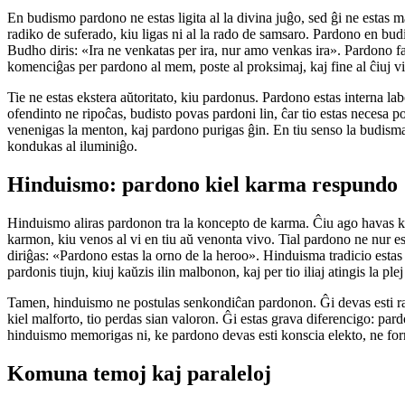
En budismo pardono ne estas ligita al la divina juĝo, sed ĝi ne estas 
radiko de suferado, kiu ligas ni al la rado de samsaro. Pardono en budi
Budho diris: «Ira ne venkatas per ira, nur amo venkas ira». Pardono f
komenciĝas per pardono al mem, poste al proksimaj, kaj fine al ĉiuj vi
Tie ne estas ekstera aŭtoritato, kiu pardonus. Pardono estas interna lab
ofendinto ne ripoĉas, budisto povas pardoni lin, ĉar tio estas necesa po
venenigas la menton, kaj pardono purigas ĝin. En tiu senso la budisma
kondukas al iluminiĝo.
Hinduismo: pardono kiel karma respundo
Hinduismo aliras pardonon tra la koncepto de karma. Ĉiu ago havas k
karmon, kiu venos al vi en tiu aŭ venonta vivo. Tial pardono ne nur 
diriĝas: «Pardono estas la orno de la heroo». Hinduisma tradicio estas pl
pardonis tiujn, kiuj kaŭzis ilin malbonon, kaj per tio iliaj atingis la plej
Tamen, hinduismo ne postulas senkondiĉan pardonon. Ĝi devas esti rac
kiel malforto, tio perdas sian valoron. Ĝi estas grava diferencigo: par
hinduismo memorigas ni, ke pardono devas esti konscia elekto, ne f
Komuna temoj kaj paraleloj