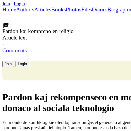
Join
·
Login
·
Home
Authors
Articles
Books
Photos
Files
Diaries
Biographi
Pardon kaj kompreno en religio
Article text
·
Comments
Join
Login
Pardon kaj rekompenseco en mond
donaco al sociala teknologio
En mondo de konfliktoj, kie ofendoj transdoniĝas el generacio al gene
pardono ŝajnas preskaŭ kiel utopio. Tamen, pardono estas la bazo de ĉi