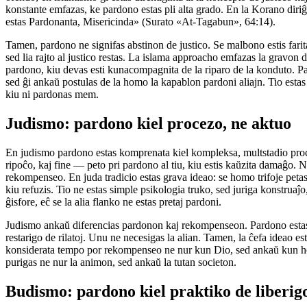
konstante emfazas, ke pardono estas pli alta grado. En la Korano diri
estas Pardonanta, Misericinda» (Surato «At-Tagabun», 64:14).
Tamen, pardono ne signifas abstinon de justico. Se malbono estis farita
sed lia rajto al justico restas. La islama approacho emfazas la gravon 
pardono, kiu devas esti kunacompagnita de la riparo de la konduto. Pard
sed ĝi ankaŭ postulas de la homo la kapablon pardoni aliajn. Tio estas
kiu ni pardonas mem.
Judismo: pardono kiel procezo, ne aktuo
En judismo pardono estas komprenata kiel kompleksa, multstadio pro
ripoĉo, kaj fine — peto pri pardono al tiu, kiu estis kaŭzita damaĝo. N
rekompenseo. En juda tradicio estas grava ideao: se homo trifoje petas 
kiu refuzis. Tio ne estas simple psikologia truko, sed juriga konstruaĵo
ĝisfore, eĉ se la alia flanko ne estas pretaj pardoni.
Judismo ankaŭ diferencias pardonon kaj rekompenseon. Pardono estas
restarigo de rilatoj. Unu ne necesigas la alian. Tamen, la ĉefa ideao 
konsiderata tempo por rekompenseo ne nur kun Dio, sed ankaŭ kun ho
purigas ne nur la animon, sed ankaŭ la tutan societon.
Budismo: pardono kiel praktiko de liberig