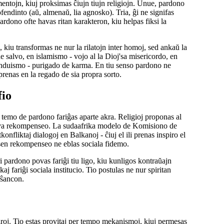
entojn, kiuj proksimas ĉiujn tiujn religiojn. Unue, pardono
ofendinto (aŭ, almenaŭ, lia agnosko). Tria, ĝi ne signifas
dono ofte havas ritan karakteron, kiu helpas fiksi la
, kiu transformas ne nur la rilatojn inter homoj, sed ankaŭ la
e salvo, en islamismo - vojo al la Dioj'sa misericordo, en
 hinduismo - purigado de karma. En tiu senso pardono ne
prenas en la regado de sia propra sorto.
fio
a temo de pardono fariĝas aparte akra. Religioj proponas al
tiva rekompenseo. La sudaafrika modelo de Komisiono de
iktaj dialogoj en Balkanoj - ĉiuj el ili prenas inspiro el
j sen rekompenseo ne eblas sociala fidemo.
ri pardono povas fariĝi tiu ligo, kiu kunligos kontraŭajn
j fariĝi sociala institucio. Tio postulas ne nur spiritan
 ŝancon.
roj. Tio estas provitaj per tempo mekanismoj, kiuj permesas