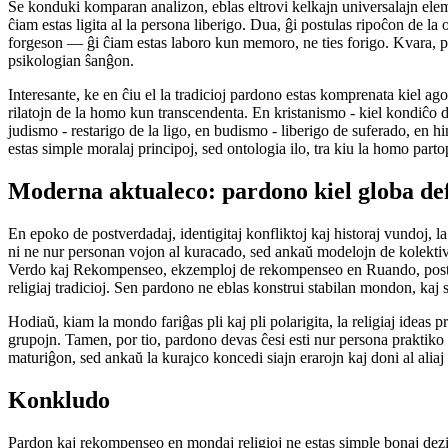
Se konduki komparan analizon, eblas eltrovi kelkajn universalajn elem
ĉiam estas ligita al la persona liberigo. Dua, ĝi postulas ripoĉon de la 
forgeson — ĝi ĉiam estas laboro kun memoro, ne ties forigo. Kvara, par
psikologian ŝanĝon.
Interesante, ke en ĉiu el la tradicioj pardono estas komprenata kiel ago
rilatojn de la homo kun transcendenta. En kristanismo - kiel kondiĉo d
judismo - restarigo de la ligo, en budismo - liberigo de suferado, en
estas simple moralaj principoj, sed ontologia ilo, tra kiu la homo parto
Moderna aktualeco: pardono kiel globa de
En epoko de postverdadaj, identigitaj konfliktoj kaj historaj vundoj, l
ni ne nur personan vojon al kuracado, sed ankaŭ modelojn de kolek
Verdo kaj Rekompenseo, ekzemploj de rekompenseo en Ruando, postkonfl
religiaj tradicioj. Sen pardono ne eblas konstrui stabilan mondon, ka
Hodiaŭ, kiam la mondo fariĝas pli kaj pli polarigita, la religiaj ideas p
grupojn. Tamen, por tio, pardono devas ĉesi esti nur persona praktiko ka
maturiĝon, sed ankaŭ la kurajco koncedi siajn erarojn kaj doni al aliaj
Konkludo
Pardon kaj rekompenseo en mondaj religioj ne estas simple bonaj dezi