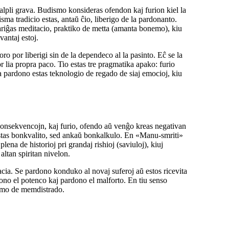
malpli grava. Budismo konsideras ofendon kaj furion kiel la
sma tradicio estas, antaŭ ĉio, liberigo de la pardonanto.
ariĝas meditacio, praktiko de metta (amanta bonemo), kiu
vantaj estoj.
oro por liberigi sin de la dependeco al la pasinto. Eĉ se la
r lia propra paco. Tio estas tre pragmatika apako: furio
 pardono estas teknologio de regado de siaj emocioj, kiu
onsekvencojn, kaj furio, ofendo aŭ venĝo kreas negativan
estas bonkvalito, sed ankaŭ bonkalkulo. En «Manu-smriti»
ena de historioj pri grandaj rishioj (saviuloj), kiuj
 altan spiritan nivelon.
ia. Se pardono konduko al novaj suferoj aŭ estos ricevita
dono el potenco kaj pardono el malforto. En tiu senso
ormo de memdistrado.