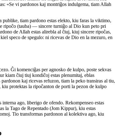
ĝas: «Se vi pardonos kaj montriĝos indulgema, tiam Allah
 publike, tiam pardono estas elekto, kiu faras la viktimo,
de ripoĉo (tauba) — sincere turniĝo al Dio kun peto pri
ono de Allah estas alirebla al ĉiuj, kiuj sincere ripoĉas,
 kiel speco de spegulo: ni ricevas de Dio en la mezuro, en
cezo. Ĝi komenciĝas per agnosko de kulpo, poste sekvas
ur kiam ĉiuj tiuj kondiĉoj estas plenumitaj, eblas
pardonon kaj ricevas refuzon, tiam la peko transiras al tiu,
, kiu protektas la ripoĉanton de porti la pezon de kulpo
 interna ago, liberigo de ofendo. Rekompenseo estas
estas la Tago de Repentado (Jom Kippur), kiu estas
moj. Tio transformas pardonon al kolektiva ago, kiu
o