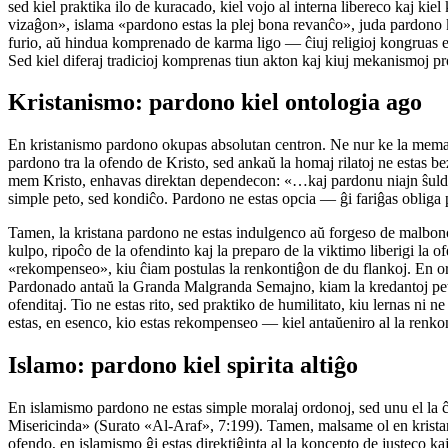
sed kiel praktika ilo de kuracado, kiel vojo al interna libereco kaj kie
vizaĝon», islama «pardono estas la plej bona revanĉo», juda pardono k
furio, aŭ hindua komprenado de karma ligo — ĉiuj religioj kongruas en
Sed kiel diferaj tradicioj komprenas tiun akton kaj kiuj mekanismoj p
Kristanismo: pardono kiel ontologia ago
En kristanismo pardono okupas absolutan centron. Ne nur ke la mema m
pardono tra la ofendo de Kristo, sed ankaŭ la homaj rilatoj ne estas 
mem Kristo, enhavas direktan dependecon: «…kaj pardonu niajn ŝuldoj
simple peto, sed kondiĉo. Pardono ne estas opcia — ĝi fariĝas obliga po
Tamen, la kristana pardono ne estas indulgenco aŭ forgeso de malbon
kulpo, ripoĉo de la ofendinto kaj la preparo de la viktimo liberigi la 
«rekompenseo», kiu ĉiam postulas la renkontiĝon de du flankoj. En or
Pardonado antaŭ la Granda Malgranda Semajno, kiam la kredantoj petas u
ofenditaj. Tio ne estas rito, sed praktiko de humilitato, kiu lernas ni n
estas, en esenco, kio estas rekompenseo — kiel antaŭeniro al la renko
Islamo: pardono kiel spirita altiĝo
En islamismo pardono ne estas simple moralaj ordonoj, sed unu el la ĉ
Misericinda» (Surato «Al-Araf», 7:199). Tamen, malsame ol en kristani
ofendo, en islamismo ĝi estas direktiĝinta al la koncepto de justeco ka