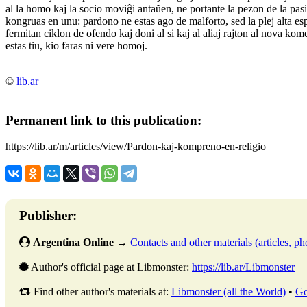
al la homo kaj la socio moviĝi antaŭen, ne portante la pezon de la pasin
kongruas en unu: pardono ne estas ago de malforto, sed la plej alta es
fermitan ciklon de ofendo kaj doni al si kaj al aliaj rajton al nova ko
estas tiu, kio faras ni vere homoj.
©
lib.ar
Permanent link to this publication:
https://lib.ar/m/articles/view/Pardon-kaj-kompreno-en-religio
Publisher:
Argentina Online
→
Contacts and other materials (articles, pho
Author's official page at Libmonster:
https://lib.ar/Libmonster
Find other author's materials at:
Libmonster (all the World)
•
Go